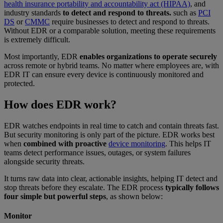
health insurance portability and accountability act (HIPAA)
, and
industry standards
to detect and respond to threats.
such as
PCI
DS
or
CMMC
require businesses to detect and respond to threats.
Without EDR or a comparable solution, meeting these requirements
is extremely difficult.
Most importantly, EDR
enables organizations to operate securely
across remote or hybrid teams. No matter where employees are, with
EDR IT can ensure every device is continuously monitored and
protected.
How does EDR work?
EDR watches endpoints in real time to catch and contain threats fast.
But security monitoring is only part of the picture. EDR works best
when
combined with proactive
device monitoring
. This helps IT
teams detect performance issues, outages, or system failures
alongside security threats.
It turns raw data into clear, actionable insights, helping IT detect and
stop threats before they escalate. The EDR process
typically follows
four simple but powerful steps
, as shown below:
Monitor