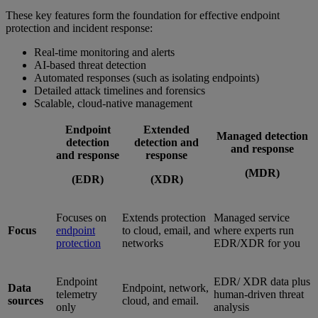
These key features form the foundation for effective endpoint
protection and incident response:
Real-time monitoring and alerts
AI-based threat detection
Automated responses (such as isolating endpoints)
Detailed attack timelines and forensics
Scalable, cloud-native management
Endpoint
Extended
Managed detection
detection
detection and
and response
and response
response
(MDR)
(EDR)
(XDR)
Focuses on
Extends protection
Managed service
Focus
endpoint
to cloud, email, and
where experts run
protection
networks
EDR/XDR for you
Endpoint
EDR/ XDR data plus
Data
Endpoint, network,
telemetry
human-driven threat
sources
cloud, and email.
only
analysis