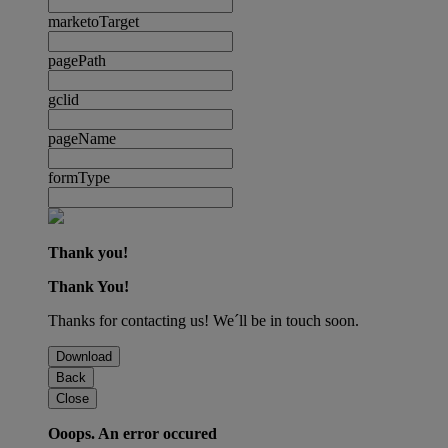
marketoTarget
pagePath
gclid
pageName
formType
Thank you!
Thank You!
Thanks for contacting us! We´ll be in touch soon.
Download
Back
Close
Ooops. An error occured