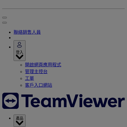
聯絡銷售人員
登入
開啟網頁應用程式
管理主控台
工單
客戶入口網站
產品