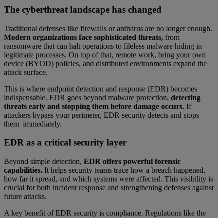
The cyberthreat landscape has changed
Traditional defenses like firewalls or antivirus are no longer enough.
Modern organizations face sophisticated threats,
from
ransomware that can halt operations to fileless malware hiding in
legitimate processes. On top of that, remote work, bring your own
device (BYOD) policies, and distributed environments expand the
attack surface.
This is where endpoint detection and response (EDR) becomes
indispensable. EDR goes beyond malware protection,
detecting
threats early and stopping them before damage occurs
. If
attackers bypass your perimeter, EDR security detects and stops
them immediately.
EDR as a critical security layer
Beyond simple detection,
EDR offers powerful forensic
capabilities.
It helps security teams trace how a breach happened,
how far it spread, and which systems were affected. This visibility is
crucial for both incident response and strengthening defenses against
future attacks.
A key benefit of EDR security is compliance. Regulations like the