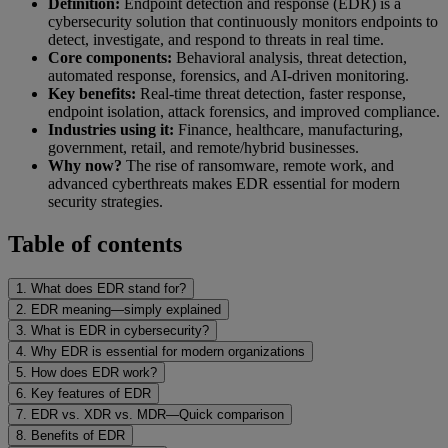
Definition:
Endpoint detection and response (EDR) is a
cybersecurity solution that continuously monitors endpoints to
detect, investigate, and respond to threats in real time.
Core components:
Behavioral analysis, threat detection,
automated response, forensics, and AI-driven monitoring.
Key benefits:
Real-time threat detection, faster response,
endpoint isolation, attack forensics, and improved compliance.
Industries using it:
Finance, healthcare, manufacturing,
government, retail, and remote/hybrid businesses.
Why now?
The rise of ransomware, remote work, and
advanced cyberthreats makes EDR essential for modern
security strategies.
Table of contents
1. What does EDR stand for?
2. EDR meaning—simply explained
3. What is EDR in cybersecurity?
4. Why EDR is essential for modern organizations
5. How does EDR work?
6. Key features of EDR
7. EDR vs. XDR vs. MDR—Quick comparison
8. Benefits of EDR