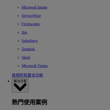
Microsoft Intune
ServiceNow
Freshworks
Jira
Salesforce
Zendesk
Slack
Microsoft Teams
檢視所有整合功能
解決方案
熱門使用案例