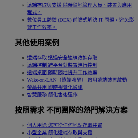
遠端存取與支援
隨時隨地管理人員、裝置與應用
程式。
數位員工體驗 (DEX)
前瞻式解決 IT 問題，避免影
響工作效率。
其他使用案例
遠端存取
透過安全連線改進存取
遠端控制
跨平台對裝置進行控制
遠端桌面
隨時隨地提升工作效率
Wake-on-LAN（遠端喚醒）
啟用遠端裝置啟動
螢幕共用
即時視覺化通訊
智慧服務
簡化售後運作
按照需求
不同團隊的熱門解決方案
個人用途
您可從任何地點存取裝置
小型企業
簡化遠端存取與支援