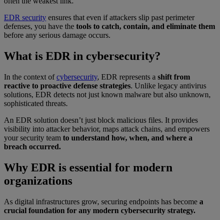
often the weakest link.
EDR security
ensures that even if attackers slip past perimeter
defenses, you have the
tools to catch, contain, and eliminate them
before any serious damage occurs.
What is EDR in cybersecurity?
In the context of
cybersecurity
, EDR represents a
shift from
reactive to proactive defense strategies
. Unlike legacy antivirus
solutions, EDR detects not just known malware but also unknown,
sophisticated threats.
An EDR solution doesn’t just block malicious files. It provides
visibility into attacker behavior, maps attack chains, and empowers
your security team
to understand how, when, and where a
breach occurred.
Why EDR is essential for modern
organizations
As digital infrastructures grow, securing endpoints has become
a
crucial foundation for any modern cybersecurity strategy.