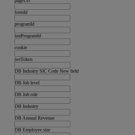
pageUrl
formId
programId
lastProgramId
cookie
jwtToken
DB Industry SIC Code New field
DB Job level
DB Job role
DB Industry
DB Annual Revenue
DB Employee size