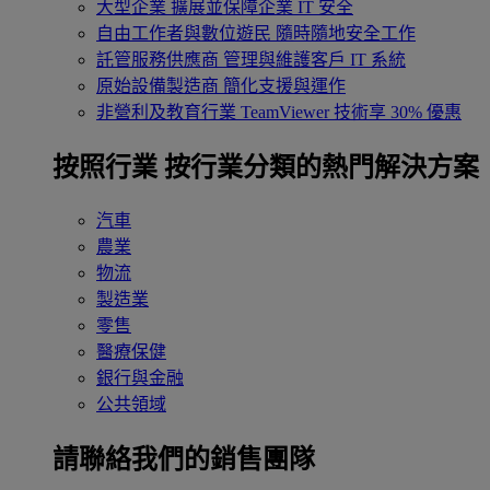
大型企業
擴展並保障企業 IT 安全
自由工作者與數位遊民
隨時隨地安全工作
託管服務供應商
管理與維護客戶 IT 系統
原始設備製造商
簡化支援與運作
非營利及教育行業
TeamViewer 技術享 30% 優惠
按照行業
按行業分類的熱門解決方案
汽車
農業
物流
製造業
零售
醫療保健
銀行與金融
公共領域
請聯絡我們的銷售團隊