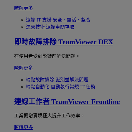
瞭解更多
遠端 IT 支援
安全、靈活、整合
運營技術
遠端車間存取
即時故障排除
TeamViewer DEX
在使用者受到影響前解決問題。
瞭解更多
端點故障排除
識別並解決問題
端點自動化
自動執行常規 IT 任務
連線工作者
TeamViewer Frontline
工業擴增實境極大提升工作效率。
瞭解更多