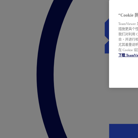
“Cooki
TeamVie
措施更具个
我们对利用 
合，并进行
尤其着重说明
在 Cookie
下载 TeamVi