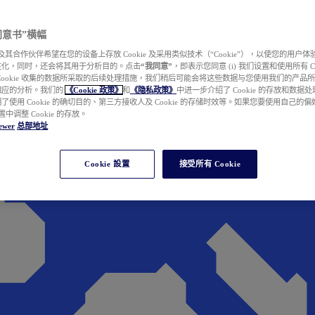
e 同意书”横幅
wer 及其合作伙伴希望在您的设备上存放 Cookie 及采用类似技术（“Cookie”），以使您的用
性化，同时，还会将其用于分析目的。点击
“我同意”
，即表示您同意 (i) 我们设置和使用所有 Cook
Cookie 收集的数据所采取的后续处理措施，我们稍后可能会将这些数据与您使用我们的产品
相应的分析。我们的
《Cookie 政策》
和
《隐私政策》
中进一步介绍了 Cookie 的存放和数据
了使用 Cookie 的确切目的、第三方接收人及 Cookie 的存储时效等。如果您要使用自己的
 设置中调整 Cookie 的存放。
ewer
总部地址
Cookie 設置
接受所有 Cookie