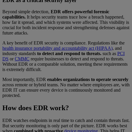
EDR as a critical security layer
Beyond simple detection,
EDR offers powerful forensic
capabilities.
It helps security teams trace how a breach happened,
how far it spread, and which systems were affected. This visibility is
crucial for both incident response and strengthening defenses against
future attacks.
A key benefit of EDR security is compliance. Regulations like the
health insurance portability and accountability act (HIPAA)
, and
industry standards
to detect and respond to threats.
such as
PCI
DS
or
CMMC
require businesses to detect and respond to threats.
Without EDR or a comparable solution, meeting these requirements
is extremely difficult.
Most importantly, EDR
enables organizations to operate securely
across remote or hybrid teams. No matter where employees are, with
EDR IT can ensure every device is continuously monitored and
protected.
How does EDR work?
EDR watches endpoints in real time to catch and contain threats fast.
But security monitoring is only part of the picture. EDR works best
when
combined with proactive
device monitoring
. This helps IT