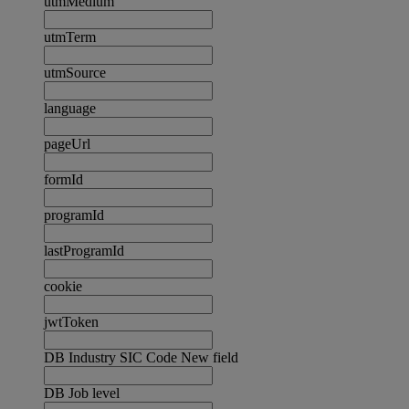
utmMedium
utmTerm
utmSource
language
pageUrl
formId
programId
lastProgramId
cookie
jwtToken
DB Industry SIC Code New field
DB Job level