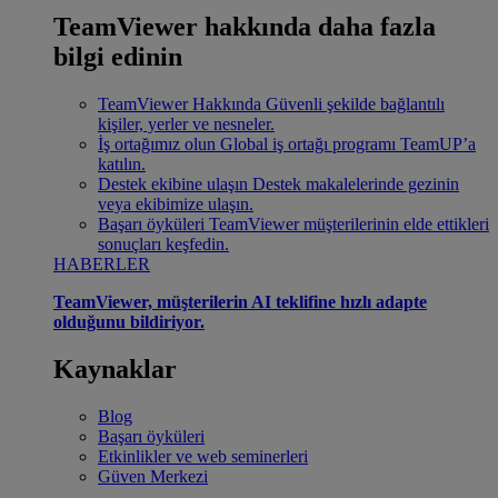
TeamViewer hakkında daha fazla
bilgi edinin
TeamViewer Hakkında
Güvenli şekilde bağlantılı
kişiler, yerler ve nesneler.
İş ortağımız olun
Global iş ortağı programı TeamUP’a
katılın.
Destek ekibine ulaşın
Destek makalelerinde gezinin
veya ekibimize ulaşın.
Başarı öyküleri
TeamViewer müşterilerinin elde ettikleri
sonuçları keşfedin.
HABERLER
TeamViewer, müşterilerin AI teklifine hızlı adapte
olduğunu bildiriyor.
Kaynaklar
Blog
Başarı öyküleri
Etkinlikler ve web seminerleri
Güven Merkezi