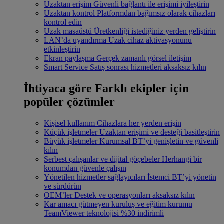
Uzaktan erişim
Güvenli bağlantı ile erişimi iyileştirin
Uzaktan kontrol
Platformdan bağımsız olarak cihazları
kontrol edin
Uzak masaüstü
Üretkenliği istediğiniz yerden geliştirin
LAN’da uyandırma
Uzak cihaz aktivasyonunu
etkinleştirin
Ekran paylaşma
Gerçek zamanlı görsel iletişim
Smart Service
Satış sonrası hizmetleri aksaksız kılın
İhtiyaca göre
Farklı ekipler için
popüler çözümler
Kişisel kullanım
Cihazlara her yerden erişin
Küçük işletmeler
Uzaktan erişimi ve desteği basitleştirin
Büyük işletmeler
Kurumsal BT’yi genişletin ve güvenli
kılın
Serbest çalışanlar ve dijital göçebeler
Herhangi bir
konumdan güvenle çalışın
Yönetilen hizmetler sağlayıcıları
İstemci BT’yi yönetin
ve sürdürün
OEM’ler
Destek ve operasyonları aksaksız kılın
Kar amacı gütmeyen kuruluş ve eğitim kurumu
TeamViewer teknolojisi %30 indirimli