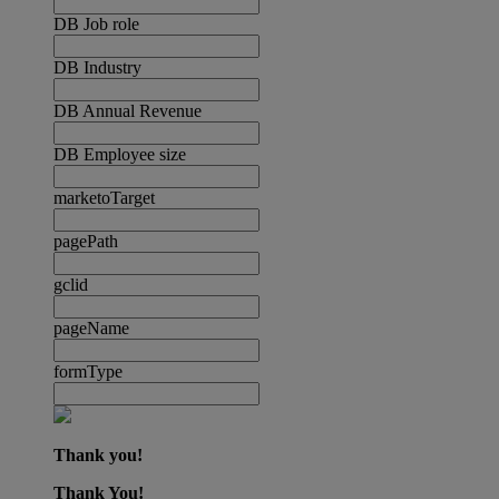
DB Job role
DB Industry
DB Annual Revenue
DB Employee size
marketoTarget
pagePath
gclid
pageName
formType
Thank you!
Thank You!