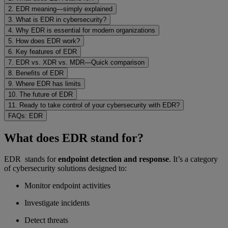
2. EDR meaning—simply explained
3. What is EDR in cybersecurity?
4. Why EDR is essential for modern organizations
5. How does EDR work?
6. Key features of EDR
7. EDR vs. XDR vs. MDR—Quick comparison
8. Benefits of EDR
9. Where EDR has limits
10. The future of EDR
11. Ready to take control of your cybersecurity with EDR?
FAQs: EDR
What does EDR stand for?
EDR stands for
endpoint detection and response
. It’s a category
of cybersecurity solutions designed to:
Monitor endpoint activities
Investigate incidents
Detect threats