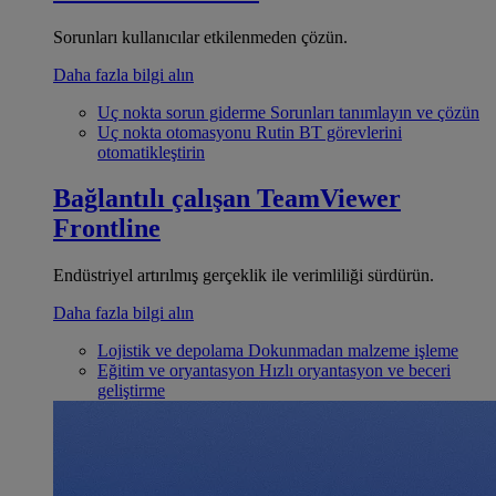
Sorunları kullanıcılar etkilenmeden çözün.
Daha fazla bilgi alın
Uç nokta sorun giderme
Sorunları tanımlayın ve çözün
Uç nokta otomasyonu
Rutin BT görevlerini
otomatikleştirin
Bağlantılı çalışan
TeamViewer
Frontline
Endüstriyel artırılmış gerçeklik ile verimliliği sürdürün.
Daha fazla bilgi alın
Lojistik ve depolama
Dokunmadan malzeme işleme
Eğitim ve oryantasyon
Hızlı oryantasyon ve beceri
geliştirme