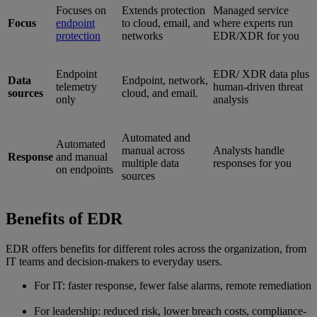
Focuses on
Extends protection
Managed service
Focus
endpoint
to cloud, email, and
where experts run
protection
networks
EDR/XDR for you
Endpoint
EDR/ XDR data plus
Data
Endpoint, network,
telemetry
human-driven threat
sources
cloud, and email.
only
analysis
Automated and
Automated
manual across
Analysts handle
Response
and manual
multiple data
responses for you
on endpoints
sources
Benefits of EDR
EDR offers benefits for different roles across the organization, from
IT teams and decision-makers to everyday users.
For IT: faster response, fewer false alarms, remote remediation
For leadership: reduced risk, lower breach costs, compliance-