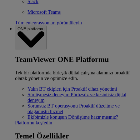
Slack
Microsoft Teams
Tüm entegrasyonları görüntüleyin
ONE platformu
TeamViewer ONE Platformu
Tek bir platformda birleşik dijital çalışma alanınızı proaktif
olarak yönetin ve optimize edin.
Yalın BT ekipleri için
Proaktif cihaz yönetimi
Sürtüşmesiz deneyim
Pürüzsüz ve kesintisiz dijital
deneyim
Sorunsuz BT operasyonu
Proaktif düzeltme ve
olağanüstü hizmet
Ekibimizle konuşun
Dönüşüme hazır mısınız?
Platformu keşfedin
Temel Özellikler