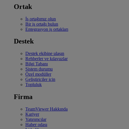
Ortak
İş ortağımız olun
Bir iş ortağı bulun
Entegrasyon iş ortakları
Destek
Destek ekibine ulaşın
Rehberler ve kılavuzlar
Bilgi Tabanı
Sistem durumu
Özel modüller
Geliştiriciler için
Topluluk
Firma
TeamViewer Hakkında
Kariyer
Yatırımcılar
Haber odası