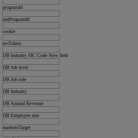
programId
lastProgramId
cookie
jwtToken
DB Industry SIC Code New field
DB Job level
DB Job role
DB Industry
DB Annual Revenue
DB Employee size
marketoTarget