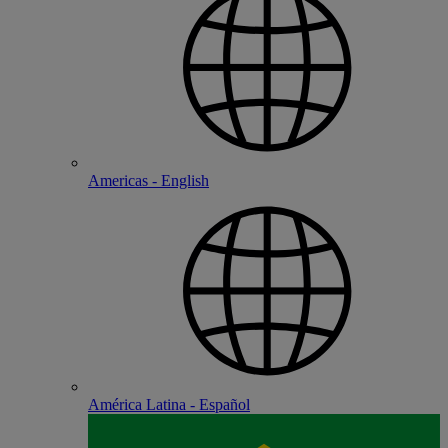
Americas - English
América Latina - Español