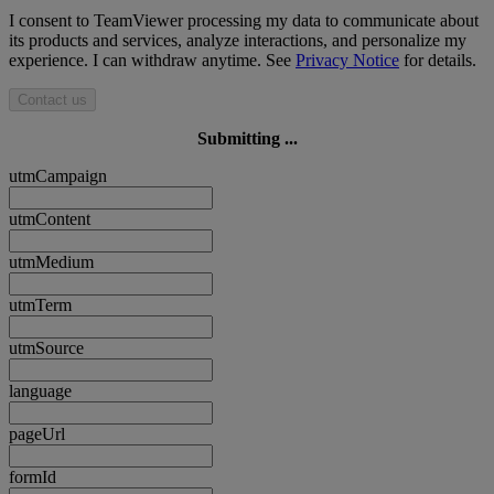
I consent to TeamViewer processing my data to communicate about
its products and services, analyze interactions, and personalize my
experience. I can withdraw anytime. See
Privacy Notice
for details.
Contact us
Submitting ...
utmCampaign
utmContent
utmMedium
utmTerm
utmSource
language
pageUrl
formId