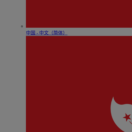
中国 - 中⽂（简体）