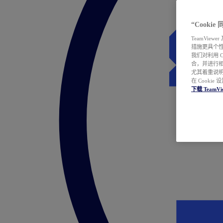
“Cooki
TeamVie
措施更具个
我们对利用 
合，并进行
尤其着重说明
在 Cookie
下载 TeamVi