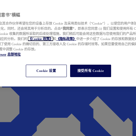
e 同意书”横幅
wer 及其合作伙伴希望在您的设备上存放 Cookie 及采用类似技术（“Cookie”），以使您的用
性化，同时，还会将其用于分析目的。点击
“我同意”
，即表示您同意 (i) 我们设置和使用所有 Cook
Cookie 收集的数据所采取的后续处理措施，我们稍后可能会将这些数据与您使用我们的产品
相应的分析。我们的
《Cookie 政策》
和
《隐私政策》
中进一步介绍了 Cookie 的存放和数据
了使用 Cookie 的确切目的、第三方接收人及 Cookie 的存储时效等。如果您要使用自己的
 设置中调整 Cookie 的存放。
ewer
总部地址
Cookie 设置
接受所有 Cookie