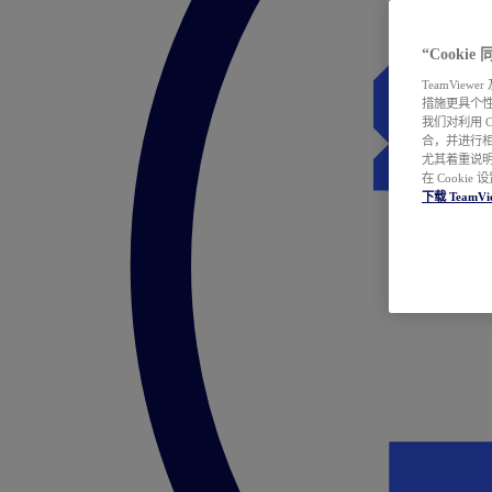
“Cooki
TeamVie
措施更具个
我们对利用 
合，并进行
尤其着重说明
在 Cookie
下载 TeamVi