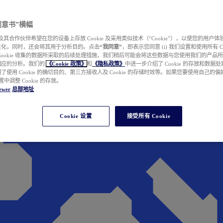
e 同意书”横幅
wer 及其合作伙伴希望在您的设备上存放 Cookie 及采用类似技术（“Cookie”），以使您的用
性化，同时，还会将其用于分析目的。点击
“我同意”
，即表示您同意 (i) 我们设置和使用所有 Cook
Cookie 收集的数据所采取的后续处理措施，我们稍后可能会将这些数据与您使用我们的产品
相应的分析。我们的
《Cookie 政策》
和
《隐私政策》
中进一步介绍了 Cookie 的存放和数据
了使用 Cookie 的确切目的、第三方接收人及 Cookie 的存储时效等。如果您要使用自己的
 设置中调整 Cookie 的存放。
ewer
总部地址
Cookie 设置
接受所有 Cookie