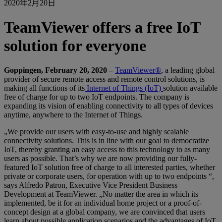
2020年2月20日
TeamViewer offers a free IoT
solution for everyone
Goppingen, February 20, 2020
–
TeamViewer®
, a leading global
provider of secure remote access and remote control solutions, is
making all functions of its
Internet of Things (IoT)
solution available
free of charge for up to two IoT endpoints. The company is
expanding its vision of enabling connectivity to all types of devices
anytime, anywhere to the Internet of Things.
„We provide our users with easy-to-use and highly scalable
connectivity solutions. This is in line with our goal to democratize
IoT, thereby granting an easy access to this technology to as many
users as possible. That’s why we are now providing our fully-
featured IoT solution free of charge to all interested parties, whether
private or corporate users, for operation with up to two endpoints “,
says Alfredo Patron, Executive Vice President Business
Development at TeamViewer. „No matter the area in which its
implemented, be it for an individual home project or a proof-of-
concept design at a global company, we are convinced that users
learn about possible application scenarios and the advantages of IoT