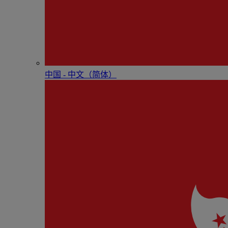
中国 - 中⽂（简体）