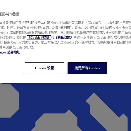
e 同意书”横幅
wer 及其合作伙伴希望在您的设备上存放 Cookie 及采用类似技术（“Cookie”），以使您的用
性化，同时，还会将其用于分析目的。点击
“我同意”
，即表示您同意 (i) 我们设置和使用所有 Cook
Cookie 收集的数据所采取的后续处理措施，我们稍后可能会将这些数据与您使用我们的产品
相应的分析。我们的
《Cookie 政策》
和
《隐私政策》
中进一步介绍了 Cookie 的存放和数据
了使用 Cookie 的确切目的、第三方接收人及 Cookie 的存储时效等。如果您要使用自己的
 设置中调整 Cookie 的存放。
ewer
总部地址
Cookie 设置
接受所有 Cookie