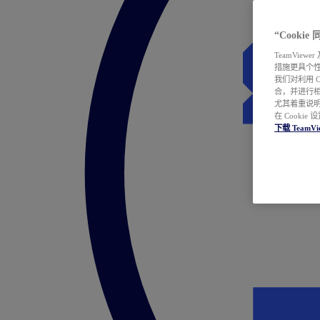
“Cooki
TeamVie
措施更具个
我们对利用 
合，并进行
尤其着重说明
在 Cookie
下载 TeamVi