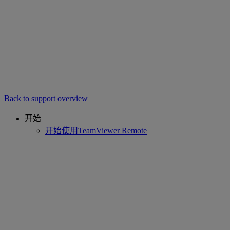
Back to support overview
开始
开始使用TeamViewer Remote