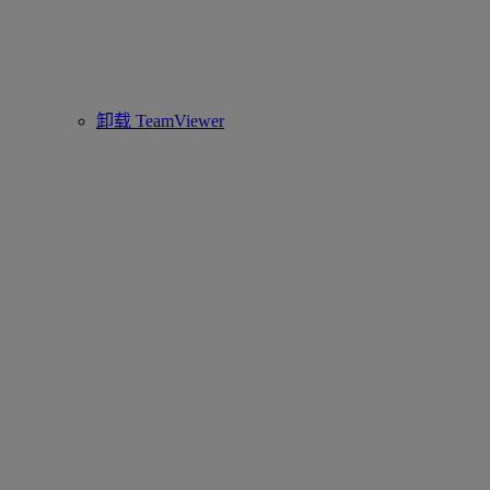
卸载 TeamViewer