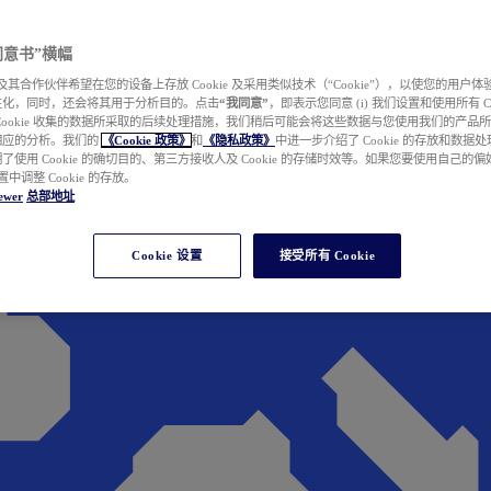
e 同意书”横幅
wer 及其合作伙伴希望在您的设备上存放 Cookie 及采用类似技术（“Cookie”），以使您的用
性化，同时，还会将其用于分析目的。点击
“我同意”
，即表示您同意 (i) 我们设置和使用所有 Cook
Cookie 收集的数据所采取的后续处理措施，我们稍后可能会将这些数据与您使用我们的产品
相应的分析。我们的
《Cookie 政策》
和
《隐私政策》
中进一步介绍了 Cookie 的存放和数据
了使用 Cookie 的确切目的、第三方接收人及 Cookie 的存储时效等。如果您要使用自己的
 设置中调整 Cookie 的存放。
ewer
总部地址
Cookie 设置
接受所有 Cookie