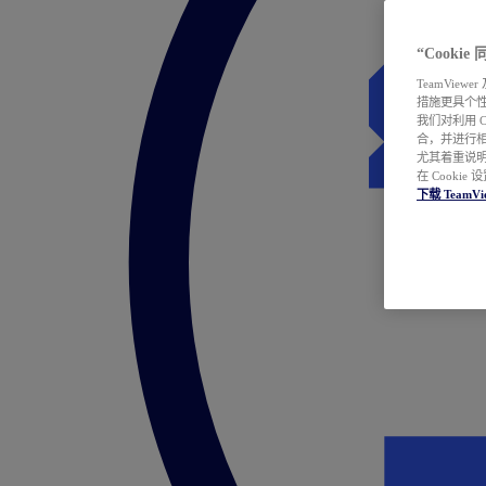
“Cooki
TeamVie
措施更具个
我们对利用 
合，并进行
尤其着重说明
在 Cookie
下载 TeamVi