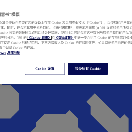
e 同意书”横幅
wer 及其合作伙伴希望在您的设备上存放 Cookie 及采用类似技术（“Cookie”），以使您的用
性化，同时，还会将其用于分析目的。点击
“我同意”
，即表示您同意 (i) 我们设置和使用所有 Cook
Cookie 收集的数据所采取的后续处理措施，我们稍后可能会将这些数据与您使用我们的产品
相应的分析。我们的
《Cookie 政策》
和
《隐私政策》
中进一步介绍了 Cookie 的存放和数据
了使用 Cookie 的确切目的、第三方接收人及 Cookie 的存储时效等。如果您要使用自己的
 设置中调整 Cookie 的存放。
ewer
总部地址
Cookie 设置
接受所有 Cookie