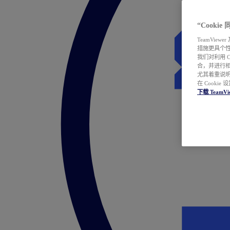
“Cooki
TeamVie
措施更具个
我们对利用 
合，并进行
尤其着重说明
在 Cookie
下载 TeamVi