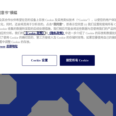
e 同意书”横幅
wer 及其合作伙伴希望在您的设备上存放 Cookie 及采用类似技术（“Cookie”），以使您的用
性化，同时，还会将其用于分析目的。点击
“我同意”
，即表示您同意 (i) 我们设置和使用所有 Cook
Cookie 收集的数据所采取的后续处理措施，我们稍后可能会将这些数据与您使用我们的产品
相应的分析。我们的
《Cookie 政策》
和
《隐私政策》
中进一步介绍了 Cookie 的存放和数据
了使用 Cookie 的确切目的、第三方接收人及 Cookie 的存储时效等。如果您要使用自己的
 设置中调整 Cookie 的存放。
ewer
总部地址
Cookie 设置
接受所有 Cookie