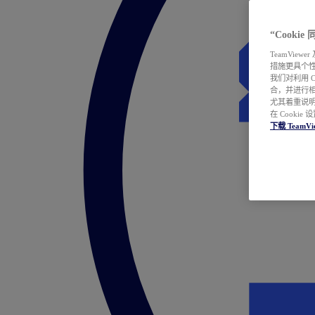
“Cooki
TeamVie
措施更具个
我们对利用 
合，并进行
尤其着重说明
在 Cookie
下载 TeamVi