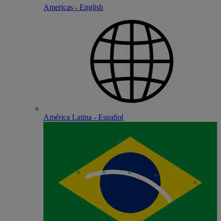
Americas - English
América Latina - Español