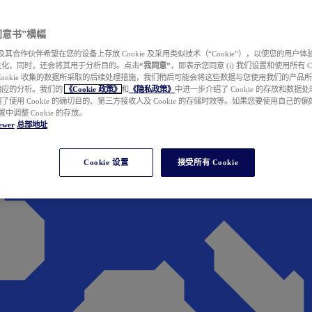
e 同意书”横幅
wer 及其合作伙伴希望在您的设备上存放 Cookie 及采用类似技术（“Cookie”），以使您的用
性化，同时，还会将其用于分析目的。点击
“我同意”
，即表示您同意 (i) 我们设置和使用所有 Cook
Cookie 收集的数据所采取的后续处理措施，我们稍后可能会将这些数据与您使用我们的产品
相应的分析。我们的
《Cookie 政策》
和
《隐私政策》
中进一步介绍了 Cookie 的存放和数据
了使用 Cookie 的确切目的、第三方接收人及 Cookie 的存储时效等。如果您要使用自己的
 设置中调整 Cookie 的存放。
ewer
总部地址
Cookie 设置
接受所有 Cookie