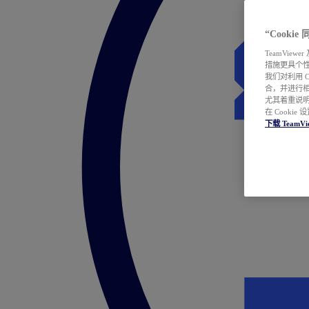
“Cooki
TeamVie
措施更具个
我们对利用 
合，并进行
尤其着重说明
在 Cookie
下载 TeamVi