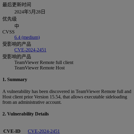
最后更新时间
2024年5月28日
优先级
中
CVSS
6.4 (medium)
受影响的产品
CVE-2024-2451
受影响的产品
TeamViewer Remote full client
TeamViewer Remote Host
1. Summary
A vulnerability has been discovered in TeamViewer Remote full and
Host client prior Version 15.54, that allows executable sideloading
from an administrative account.
2. Vulnerability Details
CVE-ID
CVE-2024-2451