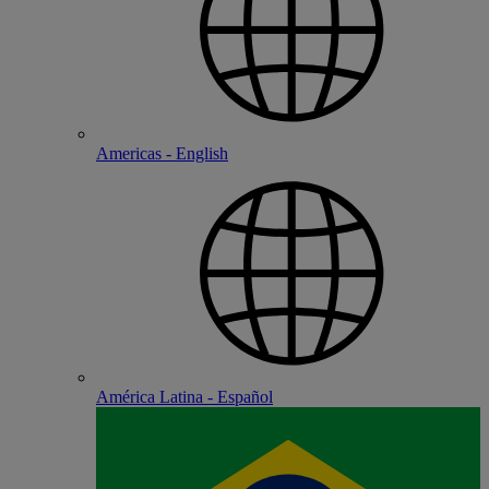
Americas - English
América Latina - Español