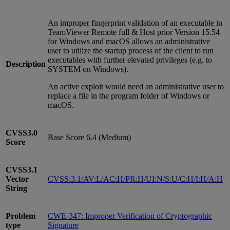
An improper fingerprint validation of an executable in
TeamViewer Remote full & Host prior Version 15.54
for Windows and macOS allows an administrative
user to utilize the startup process of the client to run
executables with further elevated privileges (e.g. to
Description
SYSTEM on Windows).
An active exploit would need an administrative user to
replace a file in the program folder of Windows or
macOS.
CVSS3.0
Base Score 6.4 (Medium)
Score
CVSS3.1
Vector
CVSS:3.1/AV:L/AC:H/PR:H/UI:N/S:U/C:H/I:H/A:H
String
Problem
CWE-347: Improper Verification of Cryptographic
type
Signature