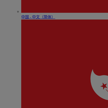
中国 - 中⽂（简体）