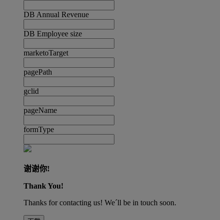
DB Annual Revenue
DB Employee size
marketoTarget
pagePath
gclid
pageName
formType
谢谢你!
Thank You!
Thanks for contacting us! We´ll be in touch soon.