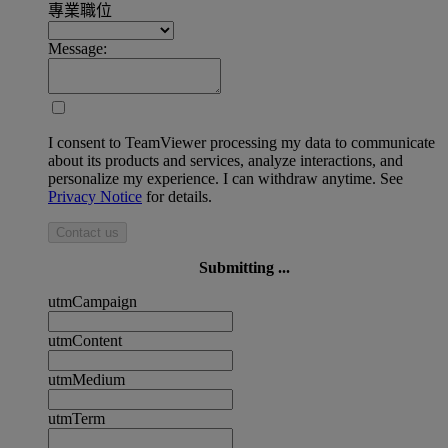
專業職位
Message:
I consent to TeamViewer processing my data to communicate
about its products and services, analyze interactions, and
personalize my experience. I can withdraw anytime. See
Privacy Notice
for details.
Contact us
Submitting ...
utmCampaign
utmContent
utmMedium
utmTerm