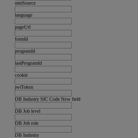
utmSource
language
pageUrl
formId
programId
lastProgramId
cookie
jwtToken
DB Industry SIC Code New field
DB Job level
DB Job role
DB Industry