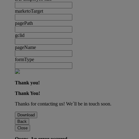
marketoTarget
pagePath
gclid
pageName
formType
Thank you!
Thank You!
Thanks for contacting us! We´ll be in touch soon.
Download
Back
Close
Ooops. An error occured