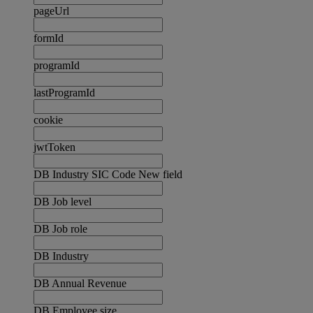
pageUrl
formId
programId
lastProgramId
cookie
jwtToken
DB Industry SIC Code New field
DB Job level
DB Job role
DB Industry
DB Annual Revenue
DB Employee size