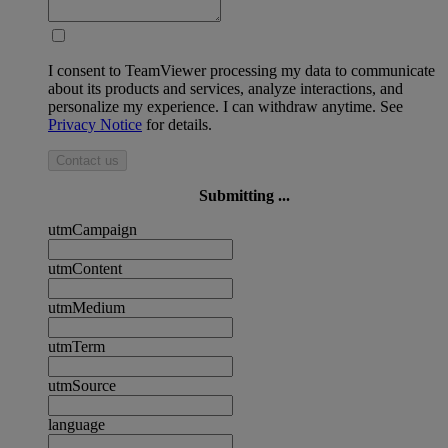
I consent to TeamViewer processing my data to communicate
about its products and services, analyze interactions, and
personalize my experience. I can withdraw anytime. See
Privacy Notice
for details.
Contact us
Submitting ...
utmCampaign
utmContent
utmMedium
utmTerm
utmSource
language