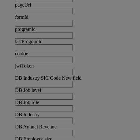
pageUrl
formId
programId
lastProgramId
cookie
jwtToken
DB Industry SIC Code New field
DB Job level
DB Job role
DB Industry
DB Annual Revenue
DB Employee size