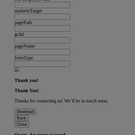
marketoTarget
pagePath
gclid
pageName
formType
Thank you!
Thank You!
Thanks for contacting us! We´ll be in touch soon.
Download
Back
Close
Ooops. An error occured