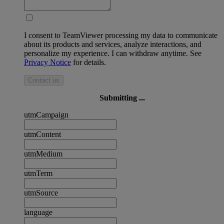
I consent to TeamViewer processing my data to communicate
about its products and services, analyze interactions, and
personalize my experience. I can withdraw anytime. See
Privacy Notice
for details.
Contact us
Submitting ...
utmCampaign
utmContent
utmMedium
utmTerm
utmSource
language