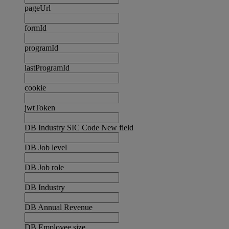
pageUrl
formId
programId
lastProgramId
cookie
jwtToken
DB Industry SIC Code New field
DB Job level
DB Job role
DB Industry
DB Annual Revenue
DB Employee size