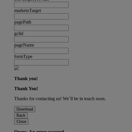
marketoTarget
pagePath
gclid
pageName
formType
Thank you!
Thank You!
Thanks for contacting us! We´ll be in touch soon.
Download
Back
Close
Ooops. An error occured