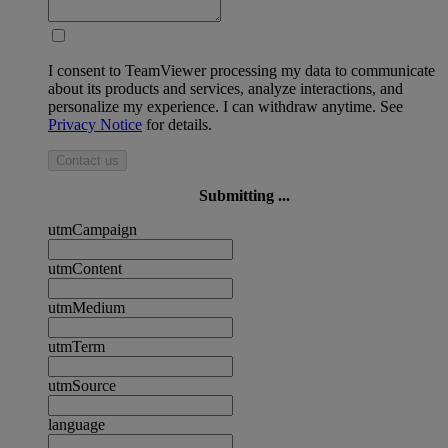
I consent to TeamViewer processing my data to communicate
about its products and services, analyze interactions, and
personalize my experience. I can withdraw anytime. See
Privacy Notice
for details.
Contact us
Submitting ...
utmCampaign
utmContent
utmMedium
utmTerm
utmSource
language