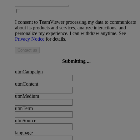
I consent to TeamViewer processing my data to communicate
about its products and services, analyze interactions, and
personalize my experience. I can withdraw anytime. See
Privacy Notice
for details.
Contact us
Submitting ...
utmCampaign
utmContent
utmMedium
utmTerm
utmSource
language