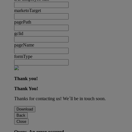
marketoTarget
pagePath
gclid
pageName
formType
Thank you!
Thank You!
Thanks for contacting us! We´ll be in touch soon.
Download
Back
Close
Ooops. An error occured