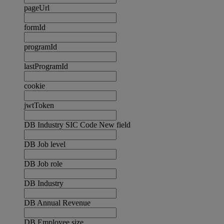
pageUrl
formId
programId
lastProgramId
cookie
jwtToken
DB Industry SIC Code New field
DB Job level
DB Job role
DB Industry
DB Annual Revenue
DB Employee size