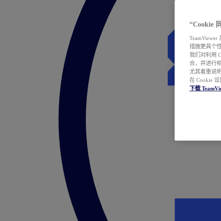
“Cooki
TeamVie
措施更具个
我们对利用 
合，并进行
尤其着重说明
在 Cookie
下载 TeamVi