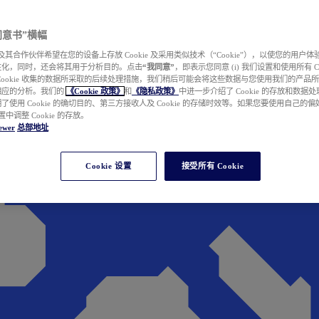
e 同意书”横幅
wer 及其合作伙伴希望在您的设备上存放 Cookie 及采用类似技术（“Cookie”），以使您的用
性化，同时，还会将其用于分析目的。点击
“我同意”
，即表示您同意 (i) 我们设置和使用所有 Cook
Cookie 收集的数据所采取的后续处理措施，我们稍后可能会将这些数据与您使用我们的产品
相应的分析。我们的
《Cookie 政策》
和
《隐私政策》
中进一步介绍了 Cookie 的存放和数据
了使用 Cookie 的确切目的、第三方接收人及 Cookie 的存储时效等。如果您要使用自己的
 设置中调整 Cookie 的存放。
ewer
总部地址
Cookie 设置
接受所有 Cookie