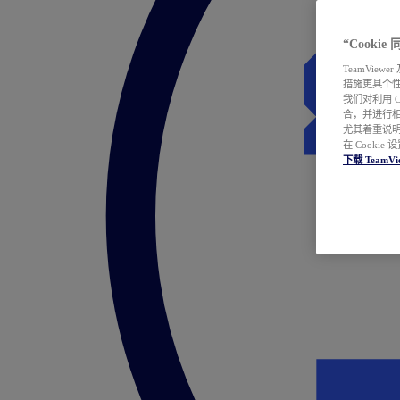
“Cooki
TeamVie
措施更具个
我们对利用 
合，并进行
尤其着重说明
在 Cookie
下载 TeamVi