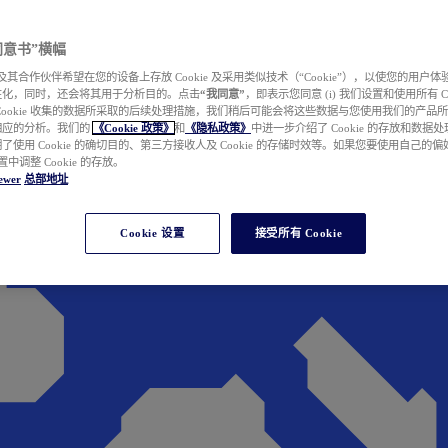
e 同意书”横幅
wer 及其合作伙伴希望在您的设备上存放 Cookie 及采用类似技术（“Cookie”），以使您的用
性化，同时，还会将其用于分析目的。点击
“我同意”
，即表示您同意 (i) 我们设置和使用所有 Cook
Cookie 收集的数据所采取的后续处理措施，我们稍后可能会将这些数据与您使用我们的产品
相应的分析。我们的
《Cookie 政策》
和
《隐私政策》
中进一步介绍了 Cookie 的存放和数据
了使用 Cookie 的确切目的、第三方接收人及 Cookie 的存储时效等。如果您要使用自己的
 设置中调整 Cookie 的存放。
ewer
总部地址
Cookie 设置
接受所有 Cookie