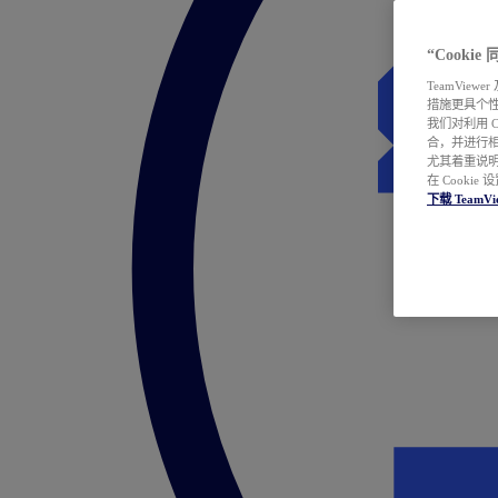
“Cooki
TeamVie
措施更具个
我们对利用 
合，并进行
尤其着重说明
在 Cookie
下载 TeamVi