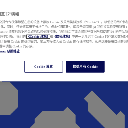
e 同意书”横幅
wer 及其合作伙伴希望在您的设备上存放 Cookie 及采用类似技术（“Cookie”），以使您的用
性化，同时，还会将其用于分析目的。点击
“我同意”
，即表示您同意 (i) 我们设置和使用所有 Cook
Cookie 收集的数据所采取的后续处理措施，我们稍后可能会将这些数据与您使用我们的产品
相应的分析。我们的
《Cookie 政策》
和
《隐私政策》
中进一步介绍了 Cookie 的存放和数据
了使用 Cookie 的确切目的、第三方接收人及 Cookie 的存储时效等。如果您要使用自己的
 设置中调整 Cookie 的存放。
ewer
总部地址
Cookie 设置
接受所有 Cookie