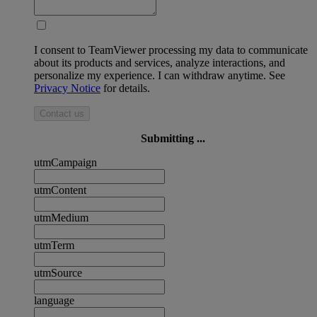
I consent to TeamViewer processing my data to communicate
about its products and services, analyze interactions, and
personalize my experience. I can withdraw anytime. See
Privacy Notice
for details.
Contact us
Submitting ...
utmCampaign
utmContent
utmMedium
utmTerm
utmSource
language