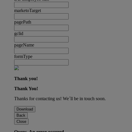
marketoTarget
pagePath
gclid
pageName
formType
Thank you!
Thank You!
Thanks for contacting us! We´ll be in touch soon.
Download
Back
Close
Ooops. An error occured