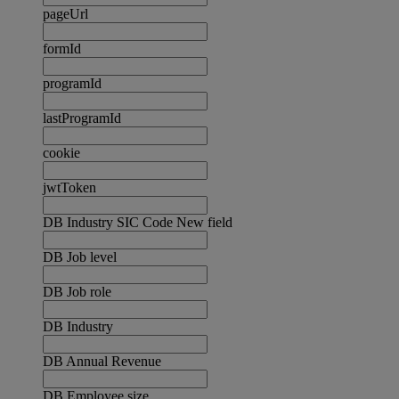
pageUrl
formId
programId
lastProgramId
cookie
jwtToken
DB Industry SIC Code New field
DB Job level
DB Job role
DB Industry
DB Annual Revenue
DB Employee size