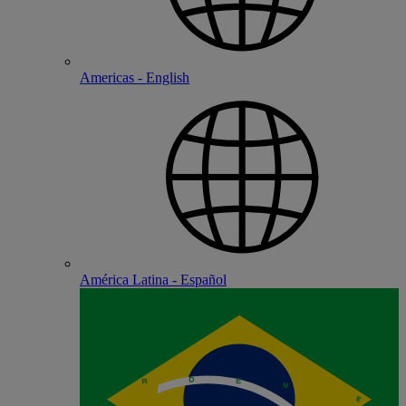
Americas - English
América Latina - Español