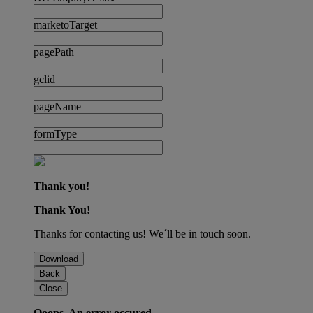
marketoTarget
pagePath
gclid
pageName
formType
Thank you!
Thank You!
Thanks for contacting us! We´ll be in touch soon.
Download
Back
Close
Ooops. An error occured