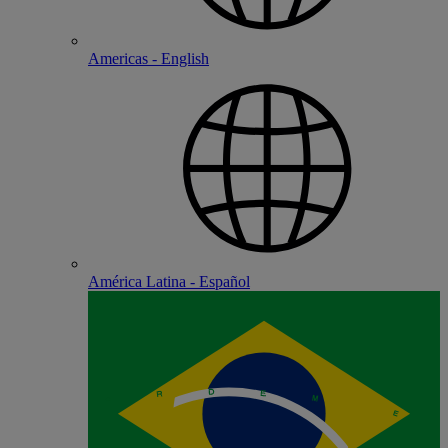
Americas - English
América Latina - Español