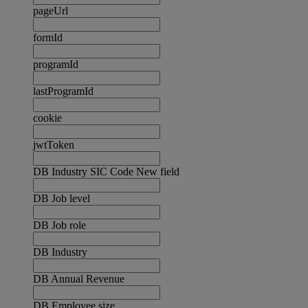
pageUrl
formId
programId
lastProgramId
cookie
jwtToken
DB Industry SIC Code New field
DB Job level
DB Job role
DB Industry
DB Annual Revenue
DB Employee size