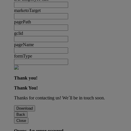
marketoTarget
pagePath
gclid
pageName
formType
Thank you!
Thank You!
Thanks for contacting us! We´ll be in touch soon.
Download
Back
Close
Ooops. An error occured