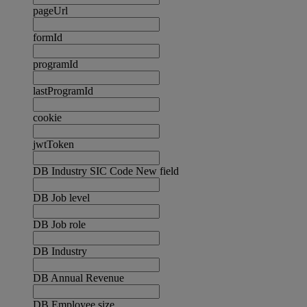
pageUrl
formId
programId
lastProgramId
cookie
jwtToken
DB Industry SIC Code New field
DB Job level
DB Job role
DB Industry
DB Annual Revenue
DB Employee size