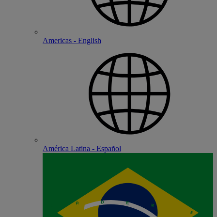
Americas - English
América Latina - Español