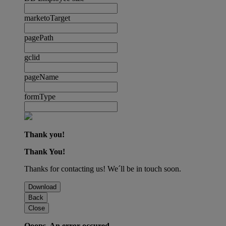
marketoTarget
pagePath
gclid
pageName
formType
Thank you!
Thank You!
Thanks for contacting us! We´ll be in touch soon.
Download
Back
Close
Ooops. An error occured