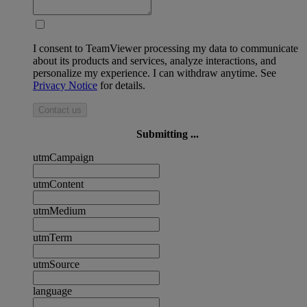
I consent to TeamViewer processing my data to communicate
about its products and services, analyze interactions, and
personalize my experience. I can withdraw anytime. See
Privacy Notice
for details.
Contact us
Submitting ...
utmCampaign
utmContent
utmMedium
utmTerm
utmSource
language