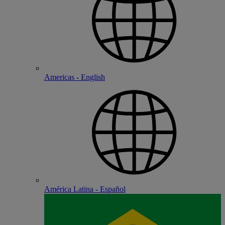
Americas - English
América Latina - Español