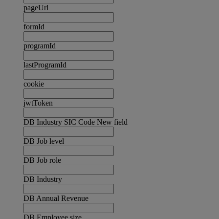
pageUrl
formId
programId
lastProgramId
cookie
jwtToken
DB Industry SIC Code New field
DB Job level
DB Job role
DB Industry
DB Annual Revenue
DB Employee size