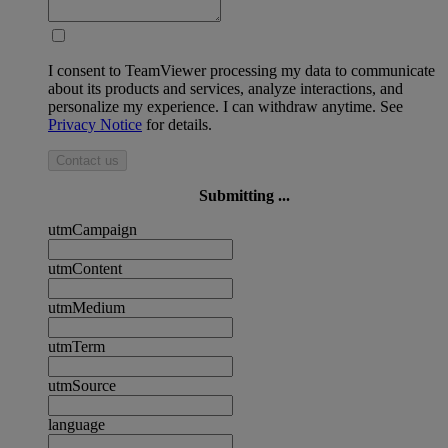
I consent to TeamViewer processing my data to communicate
about its products and services, analyze interactions, and
personalize my experience. I can withdraw anytime. See
Privacy Notice
for details.
Contact us
Submitting ...
utmCampaign
utmContent
utmMedium
utmTerm
utmSource
language