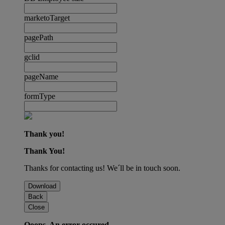
marketoTarget
pagePath
gclid
pageName
formType
Thank you!
Thank You!
Thanks for contacting us! We´ll be in touch soon.
Download
Back
Close
Ooops. An error occured