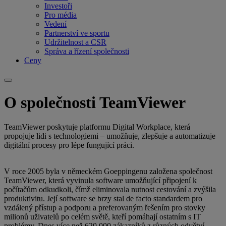
Investoři
Pro média
Vedení
Partnerství ve sportu
Udržitelnost a CSR
Správa a řízení společnosti
Ceny
O společnosti TeamViewer
TeamViewer poskytuje platformu Digital Workplace, která
propojuje lidi s technologiemi – umožňuje, zlepšuje a automatizuje
digitální procesy pro lépe fungující práci.
V roce 2005 byla v německém Goeppingenu založena společnost
TeamViewer, která vyvinula software umožňující připojení k
počítačům odkudkoli, čímž eliminovala nutnost cestování a zvýšila
produktivitu. Její software se brzy stal de facto standardem pro
vzdálený přístup a podporu a preferovaným řešením pro stovky
milionů uživatelů po celém světě, kteří pomáhají ostatním s IT
problémy. Dnes více než 620 000 zákazníků z různých odvětví