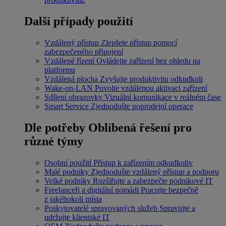
Další případy použití
Vzdálený přístup
Zlepšete přístup pomocí
zabezpečeného připojení
Vzdálené řízení
Ovládejte zařízení bez ohledu na
platformu
Vzdálená plocha
Zvyšujte produktivitu odkudkoli
Wake-on-LAN
Povolte vzdálenou aktivaci zařízení
Sdílení obrazovky
Vizuální komunikace v reálném čase
Smart Service
Zjednodušte poprodejní operace
Dle potřeby
Oblíbená řešení pro
různé týmy
Osobní použití
Přístup k zařízením odkudkoliv
Malé podniky
Zjednodušte vzdálený přístup a podporu
Velké podniky
Rozšiřujte a zabezpečte podnikové IT
Freelanceři a digitální nomádi
Pracujte bezpečně
z jakéhokoli místa
Poskytovatelé spravovaných služeb
Spravujte a
udržujte klientské IT