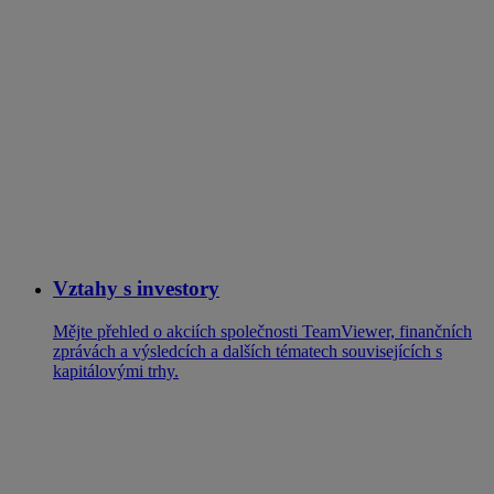
Vztahy s investory
Mějte přehled o akciích společnosti TeamViewer, finančních
zprávách a výsledcích a dalších tématech souvisejících s
kapitálovými trhy.