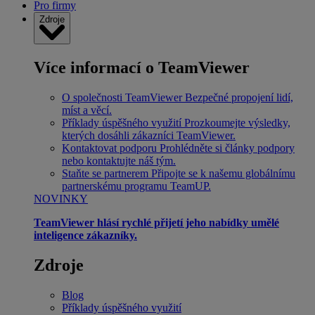
Pro firmy
Zdroje
Více informací o TeamViewer
O společnosti TeamViewer
Bezpečné propojení lidí,
míst a věcí.
Příklady úspěšného využití
Prozkoumejte výsledky,
kterých dosáhli zákazníci TeamViewer.
Kontaktovat podporu
Prohlédněte si články podpory
nebo kontaktujte náš tým.
Staňte se partnerem
Připojte se k našemu globálnímu
partnerskému programu TeamUP.
NOVINKY
TeamViewer hlásí rychlé přijetí jeho nabídky umělé
inteligence zákazníky.
Zdroje
Blog
Příklady úspěšného využití