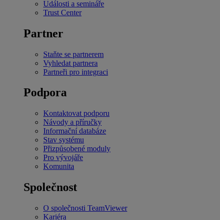
Události a semináře
Trust Center
Partner
Staňte se partnerem
Vyhledat partnera
Partneři pro integraci
Podpora
Kontaktovat podporu
Návody a příručky
Informační databáze
Stav systému
Přizpůsobené moduly
Pro vývojáře
Komunita
Společnost
O společnosti TeamViewer
Kariéra