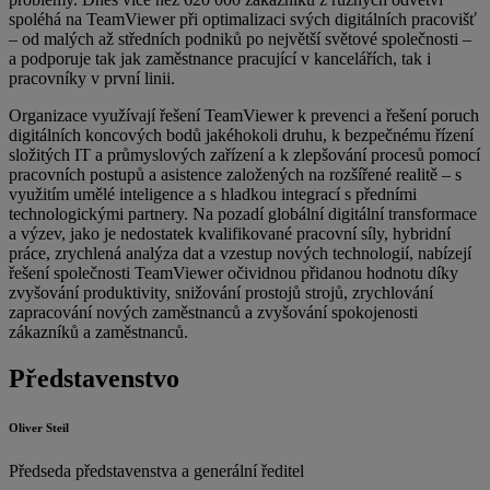
spoléhá na TeamViewer při optimalizaci svých digitálních pracovišť
– od malých až středních podniků po největší světové společnosti –
a podporuje tak jak zaměstnance pracující v kancelářích, tak i
pracovníky v první linii.
Organizace využívají řešení TeamViewer k prevenci a řešení poruch
digitálních koncových bodů jakéhokoli druhu, k bezpečnému řízení
složitých IT a průmyslových zařízení a k zlepšování procesů pomocí
pracovních postupů a asistence založených na rozšířené realitě – s
využitím umělé inteligence a s hladkou integrací s předními
technologickými partnery. Na pozadí globální digitální transformace
a výzev, jako je nedostatek kvalifikované pracovní síly, hybridní
práce, zrychlená analýza dat a vzestup nových technologií, nabízejí
řešení společnosti TeamViewer očividnou přidanou hodnotu díky
zvyšování produktivity, snižování prostojů strojů, zrychlování
zapracování nových zaměstnanců a zvyšování spokojenosti
zákazníků a zaměstnanců.
Představenstvo
Oliver Steil
Předseda představenstva a generální ředitel