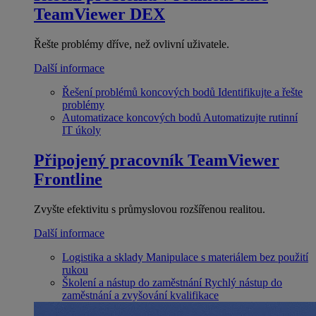
TeamViewer DEX
Řešte problémy dříve, než ovlivní uživatele.
Další informace
Řešení problémů koncových bodů
Identifikujte a řešte
problémy
Automatizace koncových bodů
Automatizujte rutinní
IT úkoly
Připojený pracovník
TeamViewer
Frontline
Zvyšte efektivitu s průmyslovou rozšířenou realitou.
Další informace
Logistika a sklady
Manipulace s materiálem bez použití
rukou
Školení a nástup do zaměstnání
Rychlý nástup do
zaměstnání a zvyšování kvalifikace