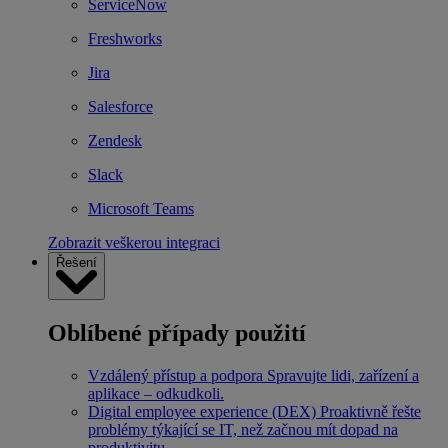
ServiceNow
Freshworks
Jira
Salesforce
Zendesk
Slack
Microsoft Teams
Zobrazit veškerou integraci
Řešení
Oblíbené případy použití
Vzdálený přístup a podpora
Spravujte lidi, zařízení a
aplikace – odkudkoli.
Digital employee experience (DEX)
Proaktivně řešte
problémy týkající se IT, než začnou mít dopad na
produktivitu.