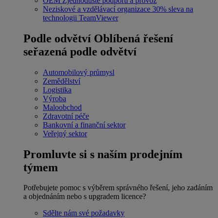
OEM
Zjednodušte podporu a provoz
Neziskové a vzdělávací organizace
30% sleva na
technologii TeamViewer
Podle odvětví
Oblíbená řešení
seřazená podle odvětví
Automobilový průmysl
Zemědělství
Logistika
Výroba
Maloobchod
Zdravotní péče
Bankovní a finanční sektor
Veřejný sektor
Promluvte si s naším prodejním
týmem
Potřebujete pomoc s výběrem správného řešení, jeho zadáním
a objednáním nebo s upgradem licence?
Sdělte nám své požadavky