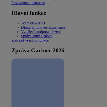
Prozkoumat platformu
Hlavní funkce
TeamViewer AI
Digital Employee Experience
Vzdálená podpora a řízení
Správa aktiv a záplat
Zobrazit všechny funkce
Zpráva Gartner 2026