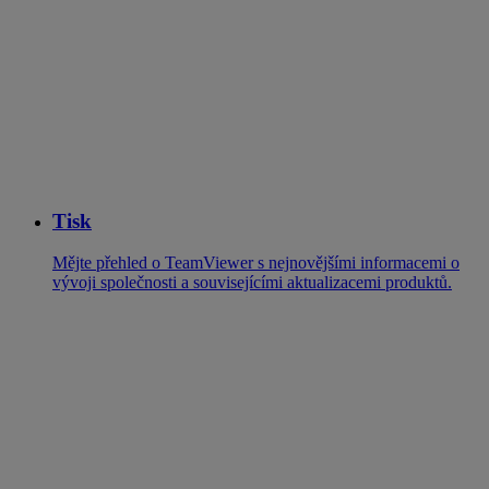
Tisk
Mějte přehled o TeamViewer s nejnovějšími informacemi o
vývoji společnosti a souvisejícími aktualizacemi produktů.