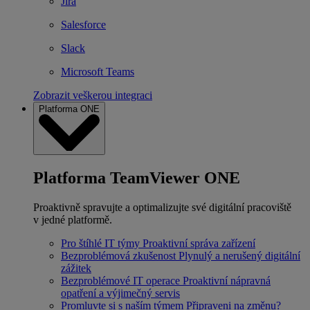
Jira
Salesforce
Slack
Microsoft Teams
Zobrazit veškerou integraci
Platforma ONE
Platforma TeamViewer ONE
Proaktivně spravujte a optimalizujte své digitální pracoviště
v jedné platformě.
Pro štíhlé IT týmy
Proaktivní správa zařízení
Bezproblémová zkušenost
Plynulý a nerušený digitální
zážitek
Bezproblémové IT operace
Proaktivní nápravná
opatření a výjimečný servis
Promluvte si s naším týmem
Připraveni na změnu?