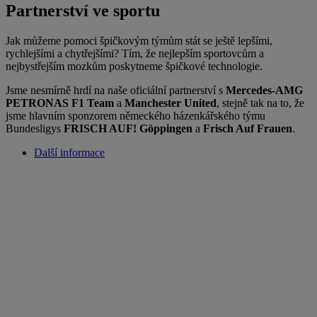
Partnerství ve sportu
Jak můžeme pomoci špičkovým týmům stát se ještě lepšími,
rychlejšími a chytřejšími? Tím, že nejlepším sportovcům a
nejbystřejším mozkům poskytneme špičkové technologie.
Jsme nesmírně hrdí na naše oficiální partnerství s
Mercedes-AMG
PETRONAS F1 Team
a
Manchester United
, stejně tak na to, že
jsme hlavním sponzorem německého házenkářského týmu
Bundesligys
FRISCH AUF! Göppingen
a
Frisch Auf Frauen
.
Další informace