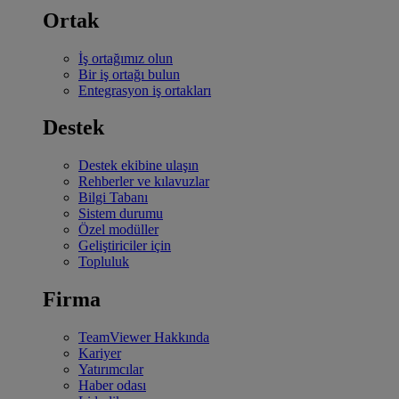
Ortak
İş ortağımız olun
Bir iş ortağı bulun
Entegrasyon iş ortakları
Destek
Destek ekibine ulaşın
Rehberler ve kılavuzlar
Bilgi Tabanı
Sistem durumu
Özel modüller
Geliştiriciler için
Topluluk
Firma
TeamViewer Hakkında
Kariyer
Yatırımcılar
Haber odası