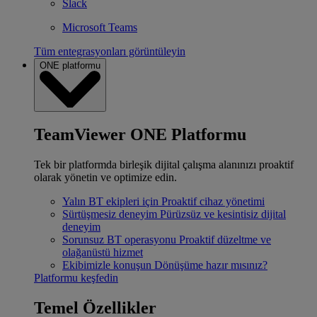
Slack
Microsoft Teams
Tüm entegrasyonları görüntüleyin
ONE platformu
TeamViewer ONE Platformu
Tek bir platformda birleşik dijital çalışma alanınızı proaktif
olarak yönetin ve optimize edin.
Yalın BT ekipleri için
Proaktif cihaz yönetimi
Sürtüşmesiz deneyim
Pürüzsüz ve kesintisiz dijital
deneyim
Sorunsuz BT operasyonu
Proaktif düzeltme ve
olağanüstü hizmet
Ekibimizle konuşun
Dönüşüme hazır mısınız?
Platformu keşfedin
Temel Özellikler