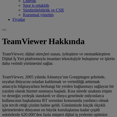
Liderlik
Spor iş ortaklığı
Sürdürülebilirlik ve CSR
Kurumsal yönetim
Fiyatlar
TeamViewer Hakkında
TeamViewer; dijital süreçleri sunan, iyileştiren ve otomatikleştiren
Dijital İş Yeri platformuyla insanları teknolojiyle buluşturur ve işlerin
daha verimli yürümesini sağlar.
TeamViewer, 2005 yılında Almanya’nın Goeppingen şehrinde,
seyahat ihtiyacını ortadan kaldırmak ve verimliliği arttırmak
amacıyla bilgisayarlara herhangi bir yerden bağlanmayı sağlayan bir
yazılım olarak hizmet sunmaya başladı. Kısa sürede uzaktan erişim
ve desteğin yerleşik standardı ve dünya genelinde milyonlarca
kullanıcının başkalarına BT sorunları konusunda yardımcı olmak
için tercih ettiği çözüm haline geldi. Günümüzde küçük ölçekli
işletmelerden dünyanın en büyük kuruluşlarına kadar çeşitli
sektörlerde 620.000’den fazla müşteri dijital iş yerlerini optimize