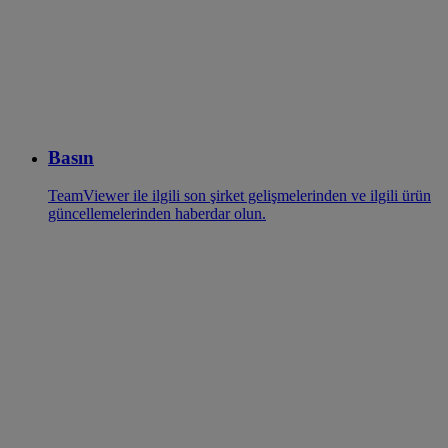
Basın
TeamViewer ile ilgili son şirket gelişmelerinden ve ilgili ürün
güncellemelerinden haberdar olun.