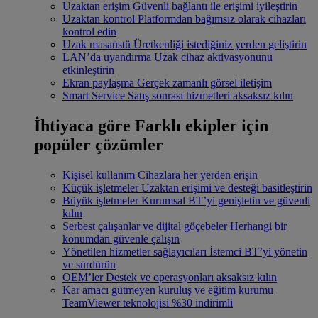
Uzaktan erişim
Güvenli bağlantı ile erişimi iyileştirin
Uzaktan kontrol
Platformdan bağımsız olarak cihazları
kontrol edin
Uzak masaüstü
Üretkenliği istediğiniz yerden geliştirin
LAN’da uyandırma
Uzak cihaz aktivasyonunu
etkinleştirin
Ekran paylaşma
Gerçek zamanlı görsel iletişim
Smart Service
Satış sonrası hizmetleri aksaksız kılın
İhtiyaca göre
Farklı ekipler için
popüler çözümler
Kişisel kullanım
Cihazlara her yerden erişin
Küçük işletmeler
Uzaktan erişimi ve desteği basitleştirin
Büyük işletmeler
Kurumsal BT’yi genişletin ve güvenli
kılın
Serbest çalışanlar ve dijital göçebeler
Herhangi bir
konumdan güvenle çalışın
Yönetilen hizmetler sağlayıcıları
İstemci BT’yi yönetin
ve sürdürün
OEM’ler
Destek ve operasyonları aksaksız kılın
Kar amacı gütmeyen kuruluş ve eğitim kurumu
TeamViewer teknolojisi %30 indirimli