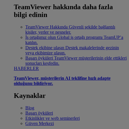
TeamViewer hakkında daha fazla
bilgi edinin
TeamViewer Hakkında
Güvenli şekilde bağlantılı
kişiler, yerler ve nesneler.
İş ortağımız olun
Global iş ortağı programı TeamUP’a
katılın.
Destek ekibine ulaşın
Destek makalelerinde gezinin
veya ekibimize ulaşın.
Başarı öyküleri
TeamViewer müşterilerinin elde ettikleri
sonuçları keşfedin.
HABERLER
TeamViewer, müşterilerin AI teklifine hızlı adapte
olduğunu bildiriyor.
Kaynaklar
Blog
Başarı öyküleri
Etkinlikler ve web seminerleri
Güven Merkezi