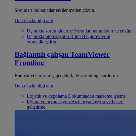
Sorunları kullanıcılar etkilenmeden çözün.
Daha fazla bilgi alın
Uç nokta sorun giderme
Sorunları tanımlayın ve çözün
Uç nokta otomasyonu
Rutin BT görevlerini
otomatikleştirin
Bağlantılı çalışan
TeamViewer
Frontline
Endüstriyel artırılmış gerçeklik ile verimliliği sürdürün.
Daha fazla bilgi alın
Lojistik ve depolama
Dokunmadan malzeme işleme
Eğitim ve oryantasyon
Hızlı oryantasyon ve beceri
geliştirme