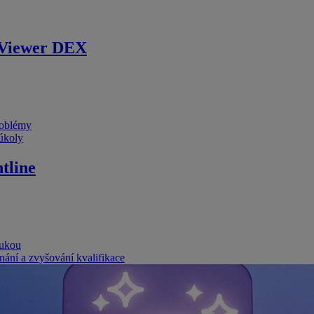
Viewer DEX
problémy
 úkoly
tline
rukou
nání a zvyšování kvalifikace