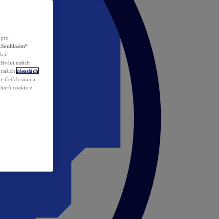
 pro
„Souhlasím“
dajů
žívání našich
v našich
zásadách
 třetích stran a
ouborů cookie v