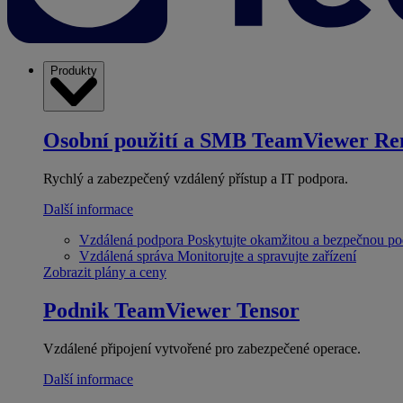
Produkty
Osobní použití a SMB
TeamViewer Re
Rychlý a zabezpečený vzdálený přístup a IT podpora.
Další informace
Vzdálená podpora
Poskytujte okamžitou a bezpečnou p
Vzdálená správa
Monitorujte a spravujte zařízení
Zobrazit plány a ceny
Podnik
TeamViewer Tensor
Vzdálené připojení vytvořené pro zabezpečené operace.
Další informace