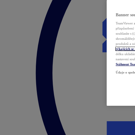
Banner sou
TeamViewer a 
přizpůsobení 
souhlasíte s 
shromážděnýc
produktů a od
týkajících se
délku ukládán
nastavení sou
Stáhnout Te
Údaje o spole