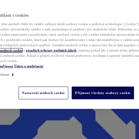
hlasu s cookies
jeho partneři chtějí do vašeho zařízení uložit soubory cookie a podobné technologie („Cookie“)
vašeho uživatelského zážitku a naše marketingová opatření i pro analytické účely. Kliknutím na
(i) naším nastavením a používáním všech souborů cookie a (ii) s naším následným zpracováním ú
h z používání cookies, které pak mohou být kombinovány s údaji shromážděnými z vašeho pou
povídajících analytických opatření. Umístění souborů cookie a zpracování dat je dále popsáno 
 souborů cookie
a
zásadách ochrany osobních údajů
, zejména pokud jde o přesné účely, příjemce
í souborů cookie. Pokud si přejete zvolit své vlastní preference, neváhejte a upravte umístění s
borů cookie.
amViewer
Údaje o společnosti
čnosti
Nastavení souborů cookie
Přijmout všechny soubory cookie