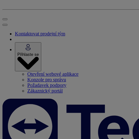
Kontaktovat prodejní tým
Přihlaste se
Otevření webové aplikace
Konzole pro správu
Požadavek podpory
Zákaznický portál