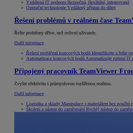
Vzdálená IT podpora
Bezpečná, flexibilní, integrovaná
Operační technologie
Vzdálený přístup do dílny
Řešení problémů v reálném čase
Team
Řešte problémy dříve, než ovlivní uživatele.
Další informace
Řešení problémů koncových bodů
Identifikujte a řešte 
Automatizace koncových bodů
Automatizujte rutinní IT
Připojený pracovník
TeamViewer Fron
Zvyšte efektivitu s průmyslovou rozšířenou realitou.
Další informace
Logistika a sklady
Manipulace s materiálem bez použití 
Školení a nástup do zaměstnání
Rychlý nástup do zaměst