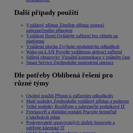
Další případy použití
Vzdálený přístup
Zlepšete přístup pomocí
zabezpečeného připojení
Vzdálené řízení
Ovládejte zařízení bez ohledu na
platformu
Vzdálená plocha
Zvyšujte produktivitu odkudkoli
Wake-on-LAN
Povolte vzdálenou aktivaci zařízení
Sdílení obrazovky
Vizuální komunikace v reálném čase
Smart Service
Zjednodušte poprodejní operace
Dle potřeby
Oblíbená řešení pro
různé týmy
Osobní použití
Přístup k zařízením odkudkoliv
Malé podniky
Zjednodušte vzdálený přístup a podporu
Velké podniky
Rozšiřujte a zabezpečte podnikové IT
Freelanceři a digitální nomádi
Pracujte bezpečně
z jakéhokoli místa
Poskytovatelé spravovaných služeb
Spravujte a
udržujte klientské IT