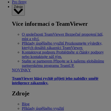
Pro firmy
Zdroje
Více informací o TeamViewer
O společnosti TeamViewer
Bezpečné propojení lidí,
míst a věcí.
Příklady úspěšného využití
Prozkoumejte výsledky,
kterých dosáhli zákazníci TeamViewer.
Kontaktovat podporu
Prohlédněte si články podpory
nebo kontaktujte náš tým.
Staňte se partnerem
Připojte se k našemu globálnímu
partnerskému programu TeamUP.
NOVINKY
TeamViewer hlásí rychlé přijetí jeho nabídky umělé
inteligence zákazníky.
Zdroje
Blog
Příklady úspěšného využití