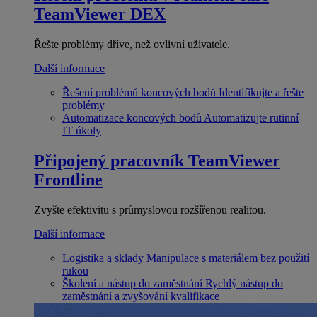
TeamViewer DEX
Řešte problémy dříve, než ovlivní uživatele.
Další informace
Řešení problémů koncových bodů
Identifikujte a řešte
problémy
Automatizace koncových bodů
Automatizujte rutinní
IT úkoly
Připojený pracovník
TeamViewer
Frontline
Zvyšte efektivitu s průmyslovou rozšířenou realitou.
Další informace
Logistika a sklady
Manipulace s materiálem bez použití
rukou
Školení a nástup do zaměstnání
Rychlý nástup do
zaměstnání a zvyšování kvalifikace