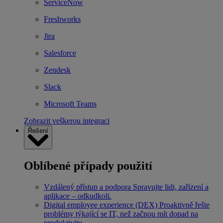
ServiceNow
Freshworks
Jira
Salesforce
Zendesk
Slack
Microsoft Teams
Zobrazit veškerou integraci
Řešení
Oblíbené případy použití
Vzdálený přístup a podpora
Spravujte lidi, zařízení a
aplikace – odkudkoli.
Digital employee experience (DEX)
Proaktivně řešte
problémy týkající se IT, než začnou mít dopad na
produktivitu.