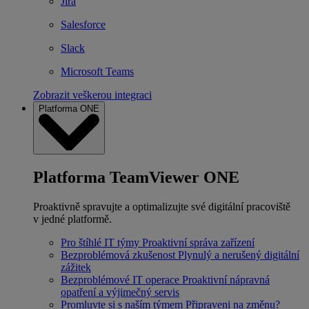
Jira
Salesforce
Slack
Microsoft Teams
Zobrazit veškerou integraci
Platforma ONE
Platforma TeamViewer ONE
Proaktivně spravujte a optimalizujte své digitální pracoviště
v jedné platformě.
Pro štíhlé IT týmy
Proaktivní správa zařízení
Bezproblémová zkušenost
Plynulý a nerušený digitální
zážitek
Bezproblémové IT operace
Proaktivní nápravná
opatření a výjimečný servis
Promluvte si s naším týmem
Připraveni na změnu?