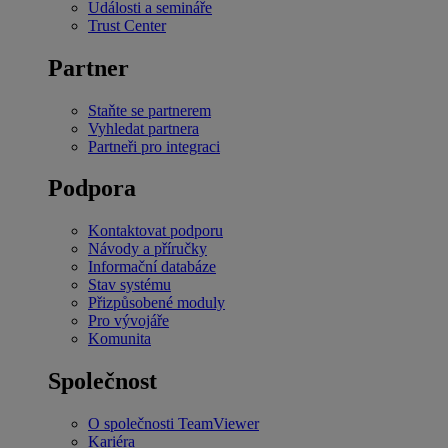
Události a semináře
Trust Center
Partner
Staňte se partnerem
Vyhledat partnera
Partneři pro integraci
Podpora
Kontaktovat podporu
Návody a příručky
Informační databáze
Stav systému
Přizpůsobené moduly
Pro vývojáře
Komunita
Společnost
O společnosti TeamViewer
Kariéra