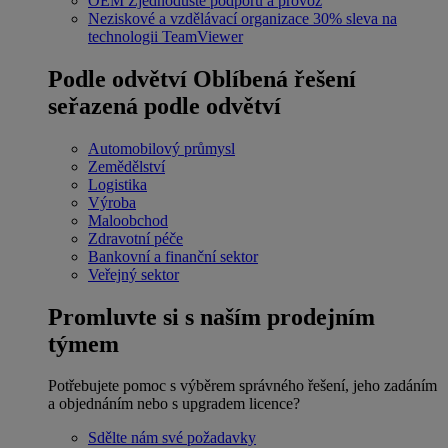
OEM
Zjednodušte podporu a provoz
Neziskové a vzdělávací organizace
30% sleva na
technologii TeamViewer
Podle odvětví
Oblíbená řešení
seřazená podle odvětví
Automobilový průmysl
Zemědělství
Logistika
Výroba
Maloobchod
Zdravotní péče
Bankovní a finanční sektor
Veřejný sektor
Promluvte si s naším prodejním
týmem
Potřebujete pomoc s výběrem správného řešení, jeho zadáním
a objednáním nebo s upgradem licence?
Sdělte nám své požadavky