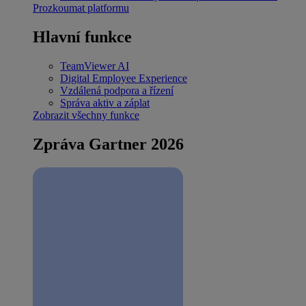
Prozkoumat platformu
Hlavní funkce
TeamViewer AI
Digital Employee Experience
Vzdálená podpora a řízení
Správa aktiv a záplat
Zobrazit všechny funkce
Zpráva Gartner 2026