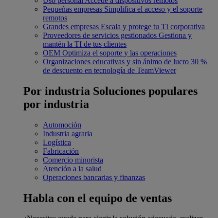
Uso personal
Accede a dispositivos remotos
Pequeñas empresas
Simplifica el acceso y el soporte
remotos
Grandes empresas
Escala y protege tu TI corporativa
Proveedores de servicios gestionados
Gestiona y
mantén la TI de tus clientes
OEM
Optimiza el soporte y las operaciones
Organizaciones educativas y sin ánimo de lucro
30 %
de descuento en tecnología de TeamViewer
Por industria
Soluciones populares
por industria
Automoción
Industria agraria
Logística
Fabricación
Comercio minorista
Atención a la salud
Operaciones bancarias y finanzas
Habla con el equipo de ventas