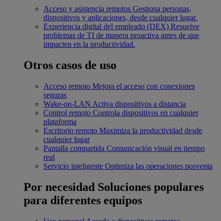
Acceso y asistencia remotos
Gestiona personas,
dispositivos y aplicaciones, desde cualquier lugar.
Experiencia digital del empleado (DEX)
Resuelve
problemas de TI de manera proactiva antes de que
impacten en la productividad.
Otros casos de uso
Acceso remoto
Mejora el acceso con conexiones
seguras
Wake-on-LAN
Activa dispositivos a distancia
Control remoto
Controla dispositivos en cualquier
plataforma
Escritorio remoto
Maximiza la productividad desde
cualquier lugar
Pantalla compartida
Comunicación visual en tiempo
real
Servicio inteligente
Optimiza las operaciones posventa
Por necesidad
Soluciones populares
para diferentes equipos