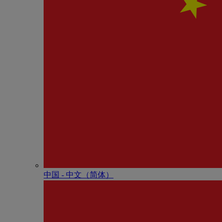
中国 - 中⽂（简体）