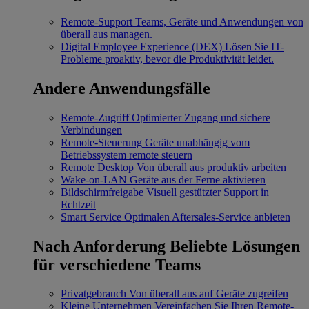
Remote-Support
Teams, Geräte und Anwendungen von
überall aus managen.
Digital Employee Experience (DEX)
Lösen Sie IT-
Probleme proaktiv, bevor die Produktivität leidet.
Andere Anwendungsfälle
Remote-Zugriff
Optimierter Zugang und sichere
Verbindungen
Remote-Steuerung
Geräte unabhängig vom
Betriebssystem remote steuern
Remote Desktop
Von überall aus produktiv arbeiten
Wake-on-LAN
Geräte aus der Ferne aktivieren
Bildschirmfreigabe
Visuell gestützter Support in
Echtzeit
Smart Service
Optimalen Aftersales-Service anbieten
Nach Anforderung
Beliebte Lösungen
für verschiedene Teams
Privatgebrauch
Von überall aus auf Geräte zugreifen
Kleine Unternehmen
Vereinfachen Sie Ihren Remote-