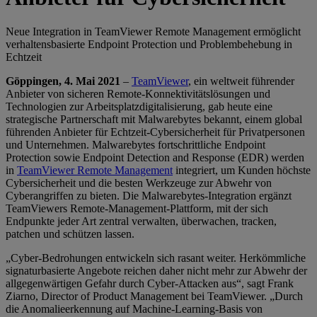
Neue Integration in TeamViewer Remote Management ermöglicht
verhaltensbasierte Endpoint Protection und Problembehebung in
Echtzeit
Göppingen, 4. Mai 2021
–
TeamViewer
, ein weltweit führender
Anbieter von sicheren Remote-Konnektivitätslösungen und
Technologien zur Arbeitsplatzdigitalisierung, gab heute eine
strategische Partnerschaft mit Malwarebytes bekannt, einem global
führenden Anbieter für Echtzeit-Cybersicherheit für Privatpersonen
und Unternehmen. Malwarebytes fortschrittliche Endpoint
Protection sowie Endpoint Detection and Response (EDR) werden
in
TeamViewer Remote Management
integriert, um Kunden höchste
Cybersicherheit und die besten Werkzeuge zur Abwehr von
Cyberangriffen zu bieten. Die Malwarebytes-Integration ergänzt
TeamViewers Remote-Management-Plattform, mit der sich
Endpunkte jeder Art zentral verwalten, überwachen, tracken,
patchen und schützen lassen.
„Cyber-Bedrohungen entwickeln sich rasant weiter. Herkömmliche
signaturbasierte Angebote reichen daher nicht mehr zur Abwehr der
allgegenwärtigen Gefahr durch Cyber-Attacken aus“, sagt Frank
Ziarno, Director of Product Management bei TeamViewer. „Durch
die Anomalieerkennung auf Machine-Learning-Basis von