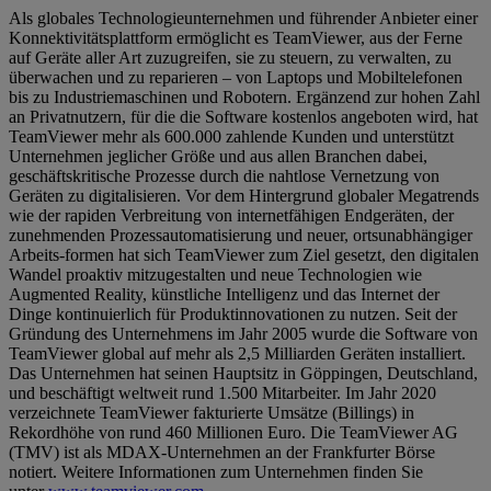
Als globales Technologieunternehmen und führender Anbieter einer
Konnektivitätsplattform ermöglicht es TeamViewer, aus der Ferne
auf Geräte aller Art zuzugreifen, sie zu steuern, zu verwalten, zu
überwachen und zu reparieren – von Laptops und Mobiltelefonen
bis zu Industriemaschinen und Robotern. Ergänzend zur hohen Zahl
an Privatnutzern, für die die Software kostenlos angeboten wird, hat
TeamViewer mehr als 600.000 zahlende Kunden und unterstützt
Unternehmen jeglicher Größe und aus allen Branchen dabei,
geschäftskritische Prozesse durch die nahtlose Vernetzung von
Geräten zu digitalisieren. Vor dem Hintergrund globaler Megatrends
wie der rapiden Verbreitung von internetfähigen Endgeräten, der
zunehmenden Prozessautomatisierung und neuer, ortsunabhängiger
Arbeits-formen hat sich TeamViewer zum Ziel gesetzt, den digitalen
Wandel proaktiv mitzugestalten und neue Technologien wie
Augmented Reality, künstliche Intelligenz und das Internet der
Dinge kontinuierlich für Produktinnovationen zu nutzen. Seit der
Gründung des Unternehmens im Jahr 2005 wurde die Software von
TeamViewer global auf mehr als 2,5 Milliarden Geräten installiert.
Das Unternehmen hat seinen Hauptsitz in Göppingen, Deutschland,
und beschäftigt weltweit rund 1.500 Mitarbeiter. Im Jahr 2020
verzeichnete TeamViewer fakturierte Umsätze (Billings) in
Rekordhöhe von rund 460 Millionen Euro. Die TeamViewer AG
(TMV) ist als MDAX-Unternehmen an der Frankfurter Börse
notiert. Weitere Informationen zum Unternehmen finden Sie