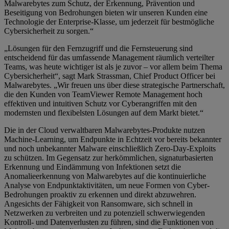
Malwarebytes zum Schutz, der Erkennung, Prävention und
Beseitigung von Bedrohungen bieten wir unseren Kunden eine
Technologie der Enterprise-Klasse, um jederzeit für bestmögliche
Cybersicherheit zu sorgen.“
„Lösungen für den Fernzugriff und die Fernsteuerung sind
entscheidend für das umfassende Management räumlich verteilter
Teams, was heute wichtiger ist als je zuvor – vor allem beim Thema
Cybersicherheit“, sagt Mark Strassman, Chief Product Officer bei
Malwarebytes. „Wir freuen uns über diese strategische Partnerschaft,
die den Kunden von TeamViewer Remote Management hoch
effektiven und intuitiven Schutz vor Cyberangriffen mit den
modernsten und flexibelsten Lösungen auf dem Markt bietet.“
Die in der Cloud verwaltbaren Malwarebytes-Produkte nutzen
Machine-Learning, um Endpunkte in Echtzeit vor bereits bekannter
und noch unbekannter Malware einschließlich Zero-Day-Exploits
zu schützen. Im Gegensatz zur herkömmlichen, signaturbasierten
Erkennung und Eindämmung von Infektionen setzt die
Anomalieerkennung von Malwarebytes auf die kontinuierliche
Analyse von Endpunktaktivitäten, um neue Formen von Cyber-
Bedrohungen proaktiv zu erkennen und direkt abzuwehren.
Angesichts der Fähigkeit von Ransomware, sich schnell in
Netzwerken zu verbreiten und zu potenziell schwerwiegenden
Kontroll- und Datenverlusten zu führen, sind die Funktionen von