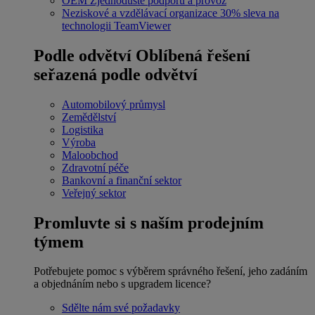
OEM
Zjednodušte podporu a provoz
Neziskové a vzdělávací organizace
30% sleva na
technologii TeamViewer
Podle odvětví
Oblíbená řešení
seřazená podle odvětví
Automobilový průmysl
Zemědělství
Logistika
Výroba
Maloobchod
Zdravotní péče
Bankovní a finanční sektor
Veřejný sektor
Promluvte si s naším prodejním
týmem
Potřebujete pomoc s výběrem správného řešení, jeho zadáním
a objednáním nebo s upgradem licence?
Sdělte nám své požadavky