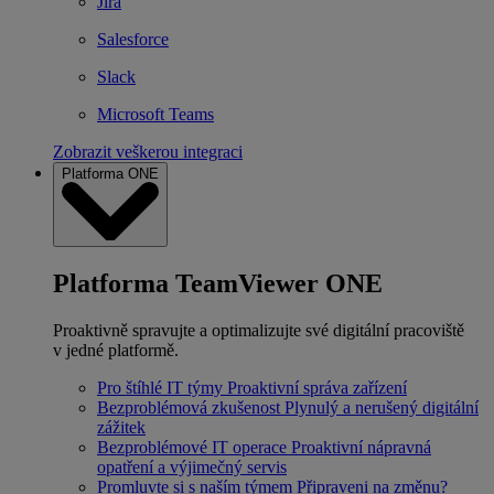
Jira
Salesforce
Slack
Microsoft Teams
Zobrazit veškerou integraci
Platforma ONE
Platforma TeamViewer ONE
Proaktivně spravujte a optimalizujte své digitální pracoviště
v jedné platformě.
Pro štíhlé IT týmy
Proaktivní správa zařízení
Bezproblémová zkušenost
Plynulý a nerušený digitální
zážitek
Bezproblémové IT operace
Proaktivní nápravná
opatření a výjimečný servis
Promluvte si s naším týmem
Připraveni na změnu?