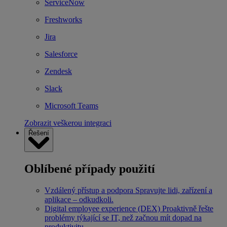
ServiceNow
Freshworks
Jira
Salesforce
Zendesk
Slack
Microsoft Teams
Zobrazit veškerou integraci
Řešení
Oblíbené případy použití
Vzdálený přístup a podpora
Spravujte lidi, zařízení a
aplikace – odkudkoli.
Digital employee experience (DEX)
Proaktivně řešte
problémy týkající se IT, než začnou mít dopad na
produktivitu.