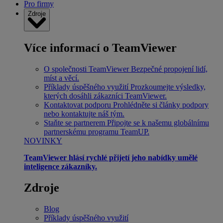
Pro firmy
Zdroje
Více informací o TeamViewer
O společnosti TeamViewer
Bezpečné propojení lidí,
míst a věcí.
Příklady úspěšného využití
Prozkoumejte výsledky,
kterých dosáhli zákazníci TeamViewer.
Kontaktovat podporu
Prohlédněte si články podpory
nebo kontaktujte náš tým.
Staňte se partnerem
Připojte se k našemu globálnímu
partnerskému programu TeamUP.
NOVINKY
TeamViewer hlásí rychlé přijetí jeho nabídky umělé
inteligence zákazníky.
Zdroje
Blog
Příklady úspěšného využití