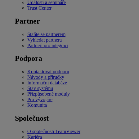
Události a semináře
Trust Center
Partner
Staňte se partnerem
Vyhledat partnera
Partneři pro integraci
Podpora
Kontaktovat podporu
Návody a příručky
Informační databáze
Stav systému
Přizpůsobené moduly
Pro vývojáře
Komunita
Společnost
O společnosti TeamViewer
Kariéra