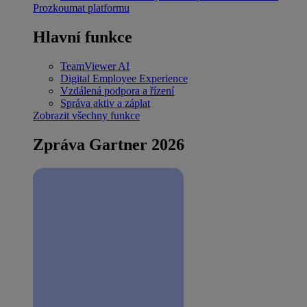
Prozkoumat platformu
Hlavní funkce
TeamViewer AI
Digital Employee Experience
Vzdálená podpora a řízení
Správa aktiv a záplat
Zobrazit všechny funkce
Zpráva Gartner 2026