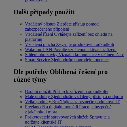
Další případy použití
Vzdálený přístup
Zlepšete přístup pomocí
zabezpečeného připojení
Vzdálené řízení
Ovládejte zařízení bez ohledu na
platformu
Vzdálená plocha
Zvyšujte produktivitu odkudkoli
Wake-on-LAN
Povolte vzdálenou aktivaci zařízení
Sdílení obrazovky
Vizuální komunikace v reálném čase
Smart Service
Zjednodušte poprodejní operace
Dle potřeby
Oblíbená řešení pro
různé týmy
Osobní použití
Přístup k zařízením odkudkoliv
Malé podniky
Zjednodušte vzdálený přístup a podporu
Velké podniky
Rozšiřujte a zabezpečte podnikové IT
Freelanceři a digitální nomádi
Pracujte bezpečně
z jakéhokoli místa
Poskytovatelé spravovaných služeb
Spravujte a
udržujte klientské IT