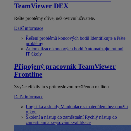
TeamViewer DEX
Řešte problémy dříve, než ovlivní uživatele.
Další informace
Řešení problémů koncových bodů
Identifikujte a řešte
problémy
Automatizace koncových bodů
Automatizujte rutinní
IT úkoly
Připojený pracovník
TeamViewer
Frontline
Zvyšte efektivitu s průmyslovou rozšířenou realitou.
Další informace
Logistika a sklady
Manipulace s materiálem bez použití
rukou
Školení a nástup do zaměstnání
Rychlý nástup do
zaměstnání a zvyšování kvalifikace