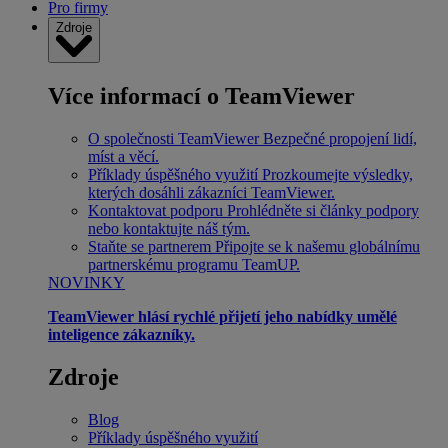
Pro firmy
Zdroje
Více informací o TeamViewer
O společnosti TeamViewer
Bezpečné propojení lidí,
míst a věcí.
Příklady úspěšného využití
Prozkoumejte výsledky,
kterých dosáhli zákazníci TeamViewer.
Kontaktovat podporu
Prohlédněte si články podpory
nebo kontaktujte náš tým.
Staňte se partnerem
Připojte se k našemu globálnímu
partnerskému programu TeamUP.
NOVINKY
TeamViewer hlásí rychlé přijetí jeho nabídky umělé
inteligence zákazníky.
Zdroje
Blog
Příklady úspěšného využití