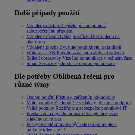
Další případy použití
Vzdálený přístup
Zlepšete přístup pomocí
zabezpečeného připojení
Vzdálené řízení
Ovládejte zařízení bez ohledu na
platformu
Vzdálená plocha
Zvyšujte produktivitu odkudkoli
Wake-on-LAN
Povolte vzdálenou aktivaci zařízení
Sdílení obrazovky
Vizuální komunikace v reálném čase
Smart Service
Zjednodušte poprodejní operace
Dle potřeby
Oblíbená řešení pro
různé týmy
Osobní použití
Přístup k zařízením odkudkoliv
Malé podniky
Zjednodušte vzdálený přístup a podporu
Velké podniky
Rozšiřujte a zabezpečte podnikové IT
Freelanceři a digitální nomádi
Pracujte bezpečně
z jakéhokoli místa
Poskytovatelé spravovaných služeb
Spravujte a
udržujte klientské IT