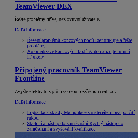
TeamViewer DEX
Řešte problémy dříve, než ovlivní uživatele.
Další informace
Řešení problémů koncových bodů
Identifikujte a řešte
problémy
Automatizace koncových bodů
Automatizujte rutinní
IT úkoly
Připojený pracovník
TeamViewer
Frontline
Zvyšte efektivitu s průmyslovou rozšířenou realitou.
Další informace
Logistika a sklady
Manipulace s materiálem bez použití
rukou
Školení a nástup do zaměstnání
Rychlý nástup do
zaměstnání a zvyšování kvalifikace