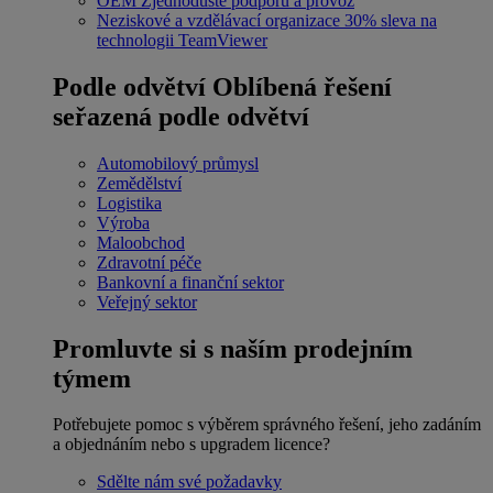
OEM
Zjednodušte podporu a provoz
Neziskové a vzdělávací organizace
30% sleva na
technologii TeamViewer
Podle odvětví
Oblíbená řešení
seřazená podle odvětví
Automobilový průmysl
Zemědělství
Logistika
Výroba
Maloobchod
Zdravotní péče
Bankovní a finanční sektor
Veřejný sektor
Promluvte si s naším prodejním
týmem
Potřebujete pomoc s výběrem správného řešení, jeho zadáním
a objednáním nebo s upgradem licence?
Sdělte nám své požadavky