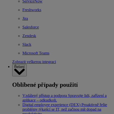
ServiceNow
Freshworks
Jira
Salesforce
Zendesk
Slack
Microsoft Teams
Zobrazit veškerou integraci
Řešení
Oblíbené případy použití
Vzdálený přístup a podpora
Spravujte lidi, zařízení a
aplikace – odkudkoli.
Digital employee experience (DEX)
Proaktivně řešte
problémy týkající se IT, než začnou mít dopad na
produktivitu.