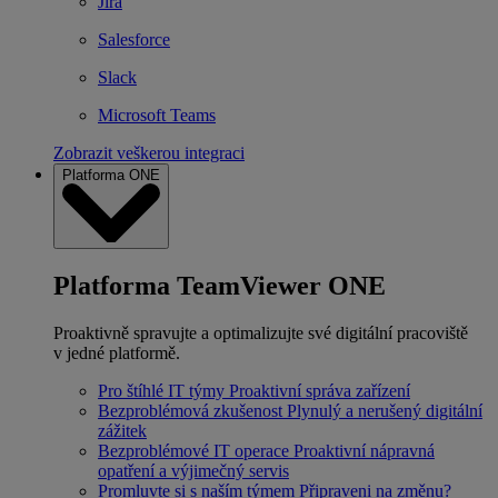
Jira
Salesforce
Slack
Microsoft Teams
Zobrazit veškerou integraci
Platforma ONE
Platforma TeamViewer ONE
Proaktivně spravujte a optimalizujte své digitální pracoviště
v jedné platformě.
Pro štíhlé IT týmy
Proaktivní správa zařízení
Bezproblémová zkušenost
Plynulý a nerušený digitální
zážitek
Bezproblémové IT operace
Proaktivní nápravná
opatření a výjimečný servis
Promluvte si s naším týmem
Připraveni na změnu?