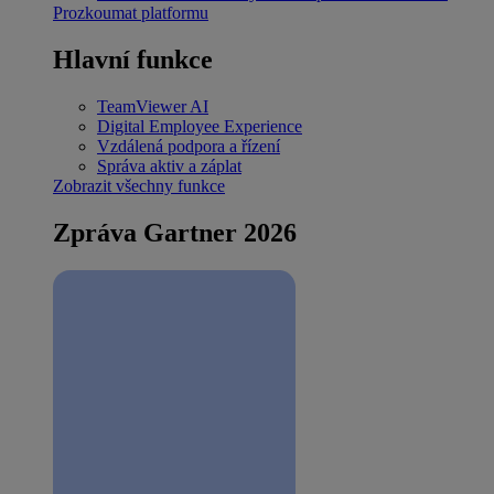
Prozkoumat platformu
Hlavní funkce
TeamViewer AI
Digital Employee Experience
Vzdálená podpora a řízení
Správa aktiv a záplat
Zobrazit všechny funkce
Zpráva Gartner 2026