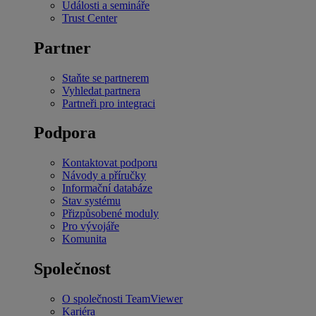
Události a semináře
Trust Center
Partner
Staňte se partnerem
Vyhledat partnera
Partneři pro integraci
Podpora
Kontaktovat podporu
Návody a příručky
Informační databáze
Stav systému
Přizpůsobené moduly
Pro vývojáře
Komunita
Společnost
O společnosti TeamViewer
Kariéra