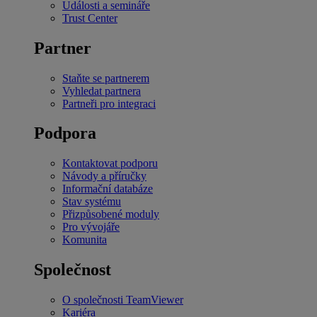
Události a semináře
Trust Center
Partner
Staňte se partnerem
Vyhledat partnera
Partneři pro integraci
Podpora
Kontaktovat podporu
Návody a příručky
Informační databáze
Stav systému
Přizpůsobené moduly
Pro vývojáře
Komunita
Společnost
O společnosti TeamViewer
Kariéra