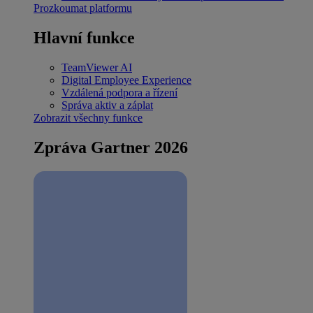
Prozkoumat platformu
Hlavní funkce
TeamViewer AI
Digital Employee Experience
Vzdálená podpora a řízení
Správa aktiv a záplat
Zobrazit všechny funkce
Zpráva Gartner 2026