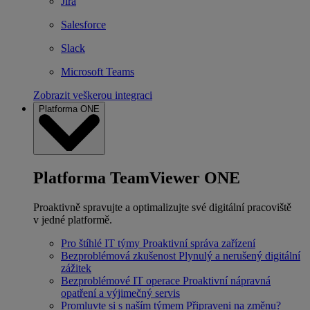
Jira
Salesforce
Slack
Microsoft Teams
Zobrazit veškerou integraci
Platforma ONE
Platforma TeamViewer ONE
Proaktivně spravujte a optimalizujte své digitální pracoviště
v jedné platformě.
Pro štíhlé IT týmy
Proaktivní správa zařízení
Bezproblémová zkušenost
Plynulý a nerušený digitální
zážitek
Bezproblémové IT operace
Proaktivní nápravná
opatření a výjimečný servis
Promluvte si s naším týmem
Připraveni na změnu?