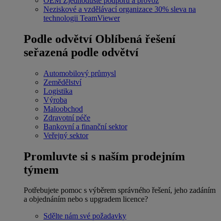
OEM
Zjednodušte podporu a provoz
Neziskové a vzdělávací organizace
30% sleva na
technologii TeamViewer
Podle odvětví
Oblíbená řešení
seřazená podle odvětví
Automobilový průmysl
Zemědělství
Logistika
Výroba
Maloobchod
Zdravotní péče
Bankovní a finanční sektor
Veřejný sektor
Promluvte si s naším prodejním
týmem
Potřebujete pomoc s výběrem správného řešení, jeho zadáním
a objednáním nebo s upgradem licence?
Sdělte nám své požadavky