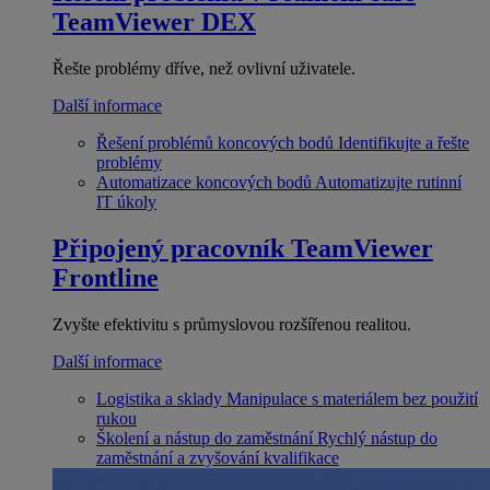
TeamViewer DEX
Řešte problémy dříve, než ovlivní uživatele.
Další informace
Řešení problémů koncových bodů
Identifikujte a řešte
problémy
Automatizace koncových bodů
Automatizujte rutinní
IT úkoly
Připojený pracovník
TeamViewer
Frontline
Zvyšte efektivitu s průmyslovou rozšířenou realitou.
Další informace
Logistika a sklady
Manipulace s materiálem bez použití
rukou
Školení a nástup do zaměstnání
Rychlý nástup do
zaměstnání a zvyšování kvalifikace