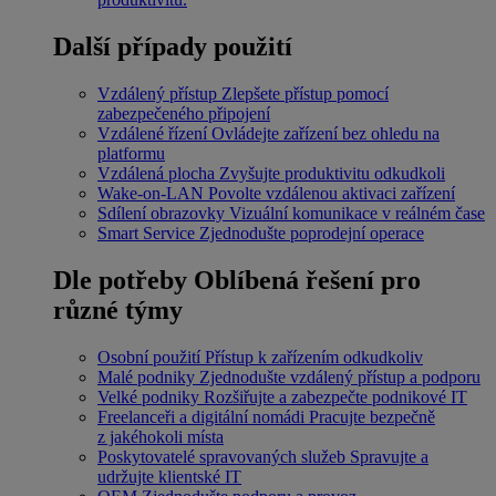
Další případy použití
Vzdálený přístup
Zlepšete přístup pomocí
zabezpečeného připojení
Vzdálené řízení
Ovládejte zařízení bez ohledu na
platformu
Vzdálená plocha
Zvyšujte produktivitu odkudkoli
Wake-on-LAN
Povolte vzdálenou aktivaci zařízení
Sdílení obrazovky
Vizuální komunikace v reálném čase
Smart Service
Zjednodušte poprodejní operace
Dle potřeby
Oblíbená řešení pro
různé týmy
Osobní použití
Přístup k zařízením odkudkoliv
Malé podniky
Zjednodušte vzdálený přístup a podporu
Velké podniky
Rozšiřujte a zabezpečte podnikové IT
Freelanceři a digitální nomádi
Pracujte bezpečně
z jakéhokoli místa
Poskytovatelé spravovaných služeb
Spravujte a
udržujte klientské IT