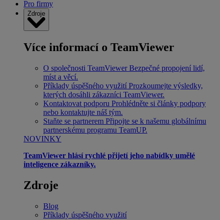
Pro firmy
Zdroje
Více informací o TeamViewer
O společnosti TeamViewer
Bezpečné propojení lidí,
míst a věcí.
Příklady úspěšného využití
Prozkoumejte výsledky,
kterých dosáhli zákazníci TeamViewer.
Kontaktovat podporu
Prohlédněte si články podpory
nebo kontaktujte náš tým.
Staňte se partnerem
Připojte se k našemu globálnímu
partnerskému programu TeamUP.
NOVINKY
TeamViewer hlásí rychlé přijetí jeho nabídky umělé
inteligence zákazníky.
Zdroje
Blog
Příklady úspěšného využití