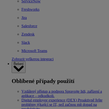
ServiceNow
Freshworks
Jira
Salesforce
Zendesk
Slack
Microsoft Teams
Zobrazit veškerou integraci
Řešení
Oblíbené případy použití
Vzdálený přístup a podpora
Spravujte lidi, zařízení a
aplikace – odkudkoli.
Digital employee experience (DEX)
Proaktivně řešte
problémy týkající se IT, než začnou mít dopad na
produktivitu.