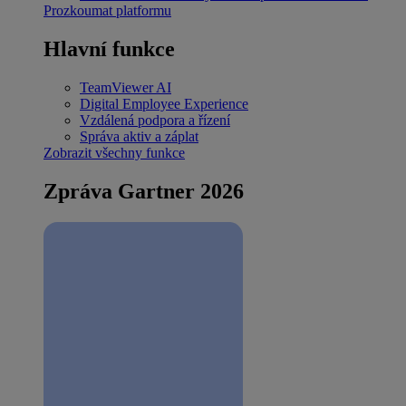
Prozkoumat platformu
Hlavní funkce
TeamViewer AI
Digital Employee Experience
Vzdálená podpora a řízení
Správa aktiv a záplat
Zobrazit všechny funkce
Zpráva Gartner 2026