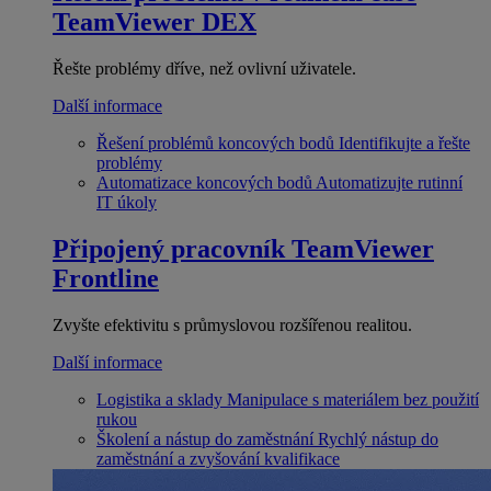
TeamViewer DEX
Řešte problémy dříve, než ovlivní uživatele.
Další informace
Řešení problémů koncových bodů
Identifikujte a řešte
problémy
Automatizace koncových bodů
Automatizujte rutinní
IT úkoly
Připojený pracovník
TeamViewer
Frontline
Zvyšte efektivitu s průmyslovou rozšířenou realitou.
Další informace
Logistika a sklady
Manipulace s materiálem bez použití
rukou
Školení a nástup do zaměstnání
Rychlý nástup do
zaměstnání a zvyšování kvalifikace