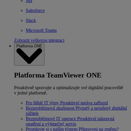
Jira
Salesforce
Slack
Microsoft Teams
Zobrazit veškerou integraci
Platforma ONE
Platforma TeamViewer ONE
Proaktivně spravujte a optimalizujte své digitální pracoviště
v jedné platformě.
Pro štíhlé IT týmy
Proaktivní správa zařízení
Bezproblémová zkušenost
Plynulý a nerušený digitální
zážitek
Bezproblémové IT operace
Proaktivní nápravná
opatření a výjimečný servis
Promluvte si s naším týmem
Připraveni na změnu?