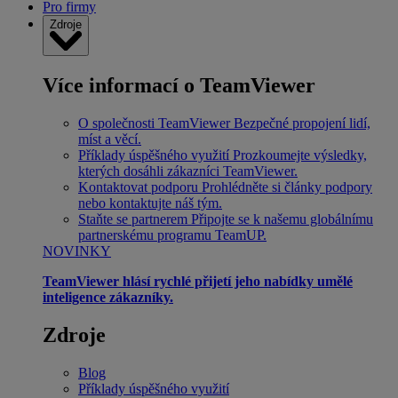
Pro firmy
Zdroje
Více informací o TeamViewer
O společnosti TeamViewer
Bezpečné propojení lidí,
míst a věcí.
Příklady úspěšného využití
Prozkoumejte výsledky,
kterých dosáhli zákazníci TeamViewer.
Kontaktovat podporu
Prohlédněte si články podpory
nebo kontaktujte náš tým.
Staňte se partnerem
Připojte se k našemu globálnímu
partnerskému programu TeamUP.
NOVINKY
TeamViewer hlásí rychlé přijetí jeho nabídky umělé
inteligence zákazníky.
Zdroje
Blog
Příklady úspěšného využití