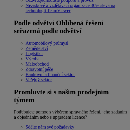
OEM
Zjednodušte podporu a provoz
Neziskové a vzdělávací organizace
30% sleva na
technologii TeamViewer
Podle odvětví
Oblíbená řešení
seřazená podle odvětví
Automobilový průmysl
Zemědělství
Logistika
Výroba
Maloobchod
Zdravotní péče
Bankovní a finanční sektor
Veřejný sektor
Promluvte si s naším prodejním
týmem
Potřebujete pomoc s výběrem správného řešení, jeho zadáním
a objednáním nebo s upgradem licence?
Sdělte nám své požadavky