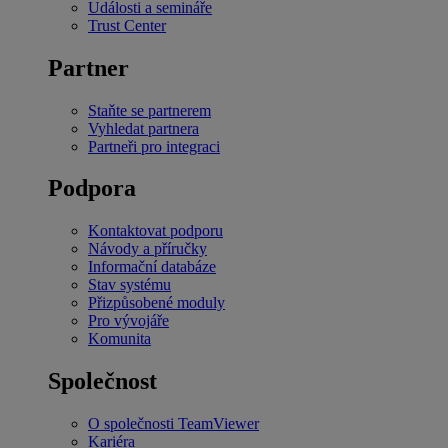
Události a semináře
Trust Center
Partner
Staňte se partnerem
Vyhledat partnera
Partneři pro integraci
Podpora
Kontaktovat podporu
Návody a příručky
Informační databáze
Stav systému
Přizpůsobené moduly
Pro vývojáře
Komunita
Společnost
O společnosti TeamViewer
Kariéra