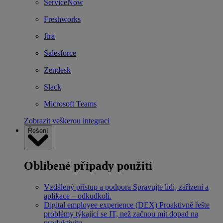
ServiceNow
Freshworks
Jira
Salesforce
Zendesk
Slack
Microsoft Teams
Zobrazit veškerou integraci
Řešení
Oblíbené případy použití
Vzdálený přístup a podpora
Spravujte lidi, zařízení a
aplikace – odkudkoli.
Digital employee experience (DEX)
Proaktivně řešte
problémy týkající se IT, než začnou mít dopad na
produktivitu.