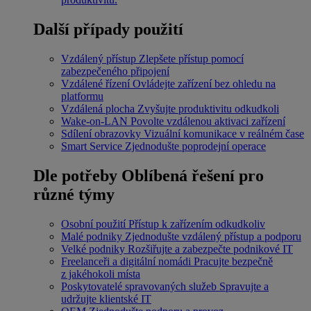
Další případy použití
Vzdálený přístup
Zlepšete přístup pomocí
zabezpečeného připojení
Vzdálené řízení
Ovládejte zařízení bez ohledu na
platformu
Vzdálená plocha
Zvyšujte produktivitu odkudkoli
Wake-on-LAN
Povolte vzdálenou aktivaci zařízení
Sdílení obrazovky
Vizuální komunikace v reálném čase
Smart Service
Zjednodušte poprodejní operace
Dle potřeby
Oblíbená řešení pro
různé týmy
Osobní použití
Přístup k zařízením odkudkoliv
Malé podniky
Zjednodušte vzdálený přístup a podporu
Velké podniky
Rozšiřujte a zabezpečte podnikové IT
Freelanceři a digitální nomádi
Pracujte bezpečně
z jakéhokoli místa
Poskytovatelé spravovaných služeb
Spravujte a
udržujte klientské IT