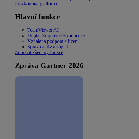
Prozkoumat platformu
Hlavní funkce
TeamViewer AI
Digital Employee Experience
Vzdálená podpora a řízení
Správa aktiv a záplat
Zobrazit všechny funkce
Zpráva Gartner 2026