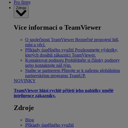
Pro firmy
Zdroje
Více informací o TeamViewer
O společnosti TeamViewer
Bezpečné propojení lidí,
míst a věcí.
Příklady úspěšného využití
Prozkoumejte výsledky,
kterých dosáhli zákazníci TeamViewer.
Kontaktovat podporu
Prohlédněte si články podpory
nebo kontaktujte náš tým.
Staňte se partnerem
Připojte se k našemu globálnímu
partnerskému programu TeamUP.
NOVINKY
TeamViewer hlásí rychlé přijetí jeho nabídky umělé
inteligence zákazníky.
Zdroje
Blog
Příklady úspěšného využití