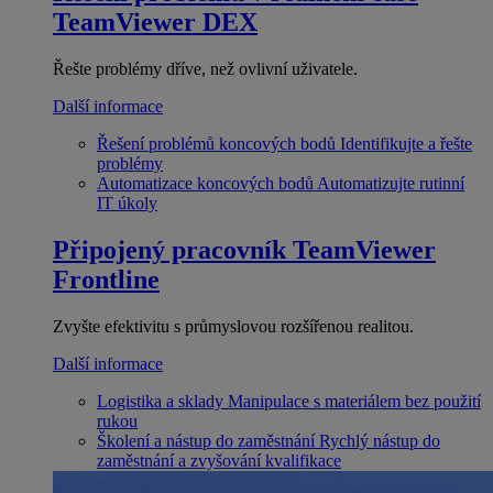
TeamViewer DEX
Řešte problémy dříve, než ovlivní uživatele.
Další informace
Řešení problémů koncových bodů
Identifikujte a řešte
problémy
Automatizace koncových bodů
Automatizujte rutinní
IT úkoly
Připojený pracovník
TeamViewer
Frontline
Zvyšte efektivitu s průmyslovou rozšířenou realitou.
Další informace
Logistika a sklady
Manipulace s materiálem bez použití
rukou
Školení a nástup do zaměstnání
Rychlý nástup do
zaměstnání a zvyšování kvalifikace