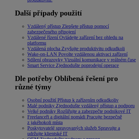
Další případy použití
Vzdálený přístup
Zlepšete přístup pomocí
zabezpečeného připojení
Vzdálené řízení
Ovládejte zařízení bez ohledu na
platformu
Vzdálená plocha
Zvyšujte produktivitu odkudkoli
Wake-on-LAN
Povolte vzdálenou aktivaci zařízení
Sdílení obrazovky
Vizuální komunikace v reálném čase
Smart Service
Zjednodušte poprodejní operace
Dle potřeby
Oblíbená řešení pro
různé týmy
Osobní použití
Přístup k zařízením odkudkoliv
Malé podniky
Zjednodušte vzdálený přístup a podporu
Velké podniky
Rozšiřujte a zabezpečte podnikové IT
Freelanceři a digitální nomádi
Pracujte bezpečně
z jakéhokoli místa
Poskytovatelé spravovaných služeb
Spravujte a
udržujte klientské IT