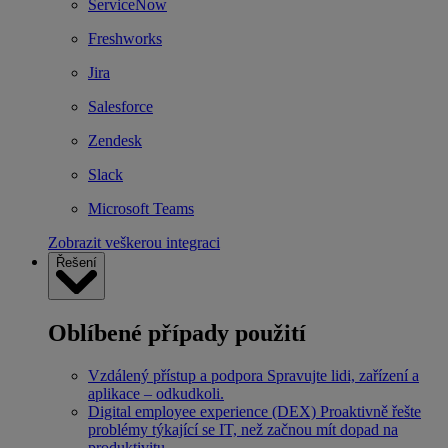
ServiceNow
Freshworks
Jira
Salesforce
Zendesk
Slack
Microsoft Teams
Zobrazit veškerou integraci
Řešení
Oblíbené případy použití
Vzdálený přístup a podpora
Spravujte lidi, zařízení a
aplikace – odkudkoli.
Digital employee experience (DEX)
Proaktivně řešte
problémy týkající se IT, než začnou mít dopad na
produktivitu.