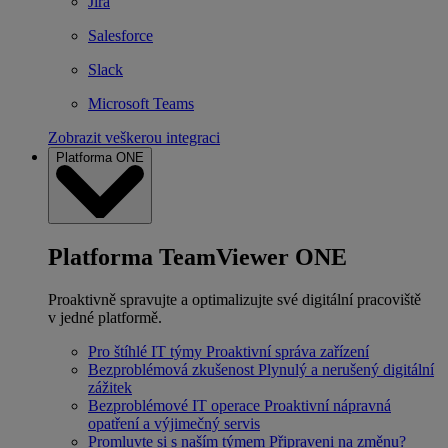
Jira
Salesforce
Slack
Microsoft Teams
Zobrazit veškerou integraci
Platforma ONE
Platforma TeamViewer ONE
Proaktivně spravujte a optimalizujte své digitální pracoviště
v jedné platformě.
Pro štíhlé IT týmy
Proaktivní správa zařízení
Bezproblémová zkušenost
Plynulý a nerušený digitální
zážitek
Bezproblémové IT operace
Proaktivní nápravná
opatření a výjimečný servis
Promluvte si s naším týmem
Připraveni na změnu?