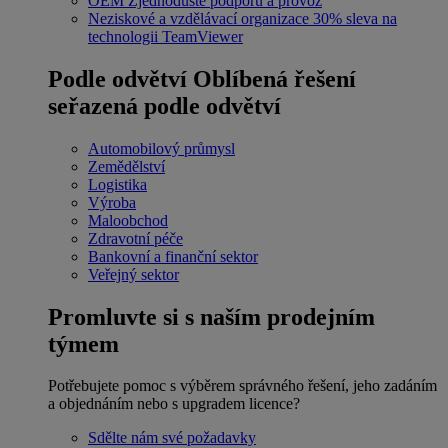
OEM
Zjednodušte podporu a provoz
Neziskové a vzdělávací organizace
30% sleva na
technologii TeamViewer
Podle odvětví
Oblíbená řešení
seřazená podle odvětví
Automobilový průmysl
Zemědělství
Logistika
Výroba
Maloobchod
Zdravotní péče
Bankovní a finanční sektor
Veřejný sektor
Promluvte si s naším prodejním
týmem
Potřebujete pomoc s výběrem správného řešení, jeho zadáním
a objednáním nebo s upgradem licence?
Sdělte nám své požadavky