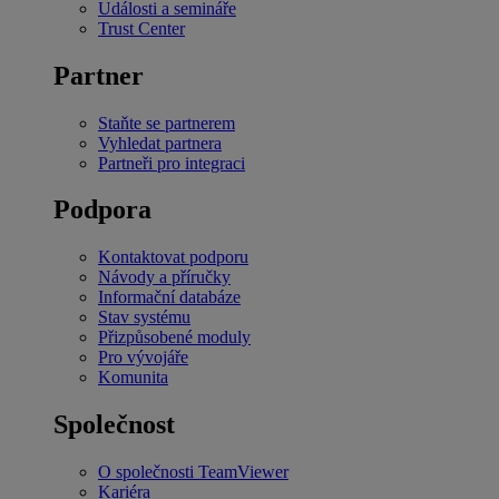
Události a semináře
Trust Center
Partner
Staňte se partnerem
Vyhledat partnera
Partneři pro integraci
Podpora
Kontaktovat podporu
Návody a příručky
Informační databáze
Stav systému
Přizpůsobené moduly
Pro vývojáře
Komunita
Společnost
O společnosti TeamViewer
Kariéra