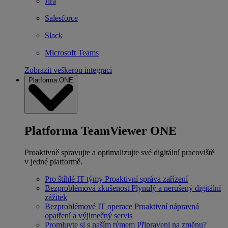
Jira
Salesforce
Slack
Microsoft Teams
Zobrazit veškerou integraci
Platforma ONE
Platforma TeamViewer ONE
Proaktivně spravujte a optimalizujte své digitální pracoviště
v jedné platformě.
Pro štíhlé IT týmy
Proaktivní správa zařízení
Bezproblémová zkušenost
Plynulý a nerušený digitální
zážitek
Bezproblémové IT operace
Proaktivní nápravná
opatření a výjimečný servis
Promluvte si s naším týmem
Připraveni na změnu?