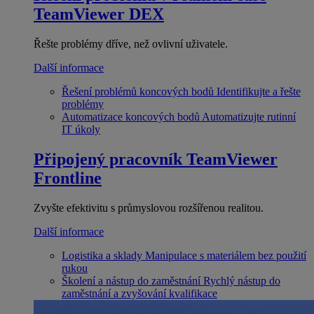
TeamViewer DEX
Řešte problémy dříve, než ovlivní uživatele.
Další informace
Řešení problémů koncových bodů
Identifikujte a řešte
problémy
Automatizace koncových bodů
Automatizujte rutinní
IT úkoly
Připojený pracovník
TeamViewer
Frontline
Zvyšte efektivitu s průmyslovou rozšířenou realitou.
Další informace
Logistika a sklady
Manipulace s materiálem bez použití
rukou
Školení a nástup do zaměstnání
Rychlý nástup do
zaměstnání a zvyšování kvalifikace