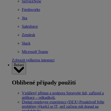
ServiceNow
Freshworks
Jira
Salesforce
Zendesk
Slack
Microsoft Teams
Zobrazit veškerou integraci
Řešení
Oblíbené případy použití
Vzdálený přístup a podpora
Spravujte lidi, zařízení a
aplikace – odkudkoli.
Digital employee experience (DEX)
Proaktivně řešte
problémy týkající se IT, než začnou mít dopad na
produktivitu.