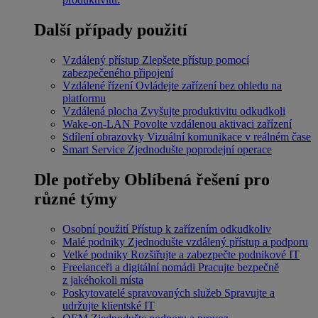
Další případy použití
Vzdálený přístup
Zlepšete přístup pomocí
zabezpečeného připojení
Vzdálené řízení
Ovládejte zařízení bez ohledu na
platformu
Vzdálená plocha
Zvyšujte produktivitu odkudkoli
Wake-on-LAN
Povolte vzdálenou aktivaci zařízení
Sdílení obrazovky
Vizuální komunikace v reálném čase
Smart Service
Zjednodušte poprodejní operace
Dle potřeby
Oblíbená řešení pro
různé týmy
Osobní použití
Přístup k zařízením odkudkoliv
Malé podniky
Zjednodušte vzdálený přístup a podporu
Velké podniky
Rozšiřujte a zabezpečte podnikové IT
Freelanceři a digitální nomádi
Pracujte bezpečně
z jakéhokoli místa
Poskytovatelé spravovaných služeb
Spravujte a
udržujte klientské IT