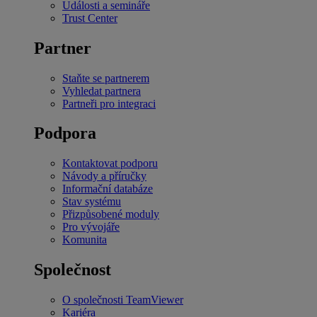
Události a semináře
Trust Center
Partner
Staňte se partnerem
Vyhledat partnera
Partneři pro integraci
Podpora
Kontaktovat podporu
Návody a příručky
Informační databáze
Stav systému
Přizpůsobené moduly
Pro vývojáře
Komunita
Společnost
O společnosti TeamViewer
Kariéra