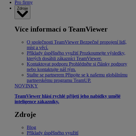
Pro firmy
Zdroje
Více informací o TeamViewer
O společnosti TeamViewer
Bezpečné propojení lidí,
míst a věcí.
Příklady úspěšného využití
Prozkoumejte výsledky,
kterých dosáhli zákazníci TeamViewer.
Kontaktovat podporu
Prohlédněte si články podpory
nebo kontaktujte náš tým.
Staňte se partnerem
Připojte se k našemu globálnímu
partnerskému programu TeamUP.
NOVINKY
TeamViewer hlásí rychlé přijetí jeho nabídky umělé
inteligence zákazníky.
Zdroje
Blog
Příklady úspěšného využití