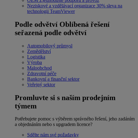
OEM
Zjednodušte podporu a provoz
Neziskové a vzdělávací organizace
30% sleva na
technologii TeamViewer
Podle odvětví
Oblíbená řešení
seřazená podle odvětví
Automobilový průmysl
Zemědělství
Logistika
Výroba
Maloobchod
Zdravotní péče
Bankovní a finanční sektor
Veřejný sektor
Promluvte si s naším prodejním
týmem
Potřebujete pomoc s výběrem správného řešení, jeho zadáním
a objednáním nebo s upgradem licence?
Sdělte nám své požadavky