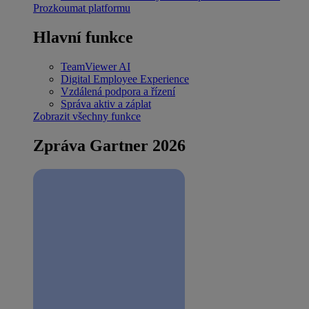
Prozkoumat platformu
Hlavní funkce
TeamViewer AI
Digital Employee Experience
Vzdálená podpora a řízení
Správa aktiv a záplat
Zobrazit všechny funkce
Zpráva Gartner 2026