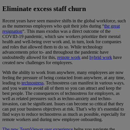
Eliminate excess staff churn
Recent years have seen massive shifts in the global workforce, such
as the numerous employees who quit their jobs during “
the great
resignation
“. This mass exodus was a direct outcome of the
COVID-19 pandemic, which saw workers prioritize their mental
health and well-being over work and, in turn, look for companies
and roles that allowed them to do so. While technology
advancements prior to- and throughout the pandemic have
undoubtedly allowed for this,
remote work
and
hybrid work
have
created new challenges for employees.
With the ability to work from anywhere, many employees are now
feeling the pressure of being contacted from anywhere, at any time,
leading to
technostress
. Technostress can manifest in various ways,
and you want to avoid all of them so you can attract and keep the
best people. The consequences of technostress for employers, as
well as related pressures such as techno-anxiety and techno-
invasion, can be significant. Issues can become so critical that they
can put your business objectives at risk. That’s why it’s essential to
find ways to reduce technostress as much as possible, especially for
remote workers and during new employee onboarding.
The new TeamViewer user experience
helps you navigate the