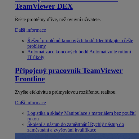
TeamViewer DEX
Řešte problémy dříve, než ovlivní uživatele.
Další informace
Řešení problémů koncových bodů
Identifikujte a řešte
problémy
Automatizace koncových bodů
Automatizujte rutinní
IT úkoly
Připojený pracovník
TeamViewer
Frontline
Zvyšte efektivitu s průmyslovou rozšířenou realitou.
Další informace
Logistika a sklady
Manipulace s materiálem bez použití
rukou
Školení a nástup do zaměstnání
Rychlý nástup do
zaměstnání a zvyšování kvalifikace