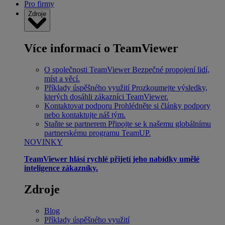
Pro firmy
Zdroje
Více informací o TeamViewer
O společnosti TeamViewer
Bezpečné propojení lidí,
míst a věcí.
Příklady úspěšného využití
Prozkoumejte výsledky,
kterých dosáhli zákazníci TeamViewer.
Kontaktovat podporu
Prohlédněte si články podpory
nebo kontaktujte náš tým.
Staňte se partnerem
Připojte se k našemu globálnímu
partnerskému programu TeamUP.
NOVINKY
TeamViewer hlásí rychlé přijetí jeho nabídky umělé
inteligence zákazníky.
Zdroje
Blog
Příklady úspěšného využití