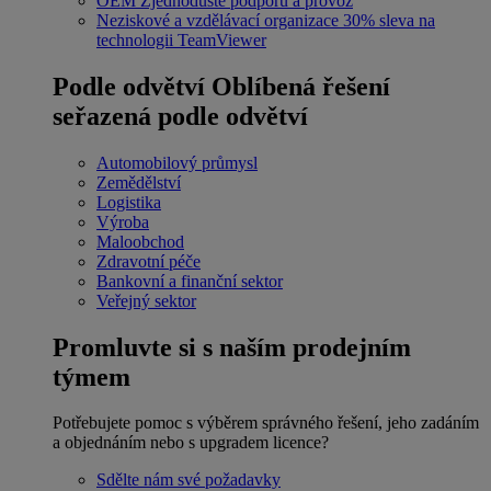
OEM
Zjednodušte podporu a provoz
Neziskové a vzdělávací organizace
30% sleva na
technologii TeamViewer
Podle odvětví
Oblíbená řešení
seřazená podle odvětví
Automobilový průmysl
Zemědělství
Logistika
Výroba
Maloobchod
Zdravotní péče
Bankovní a finanční sektor
Veřejný sektor
Promluvte si s naším prodejním
týmem
Potřebujete pomoc s výběrem správného řešení, jeho zadáním
a objednáním nebo s upgradem licence?
Sdělte nám své požadavky