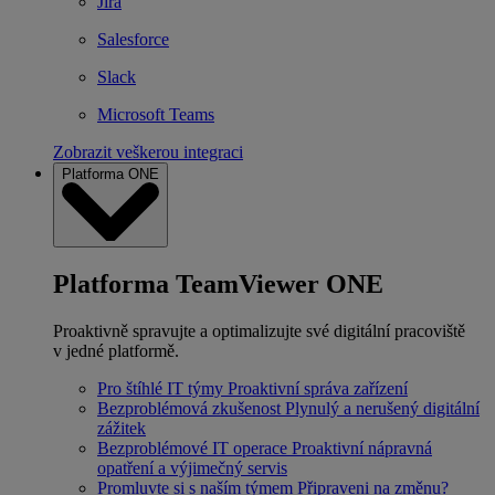
Jira
Salesforce
Slack
Microsoft Teams
Zobrazit veškerou integraci
Platforma ONE
Platforma TeamViewer ONE
Proaktivně spravujte a optimalizujte své digitální pracoviště
v jedné platformě.
Pro štíhlé IT týmy
Proaktivní správa zařízení
Bezproblémová zkušenost
Plynulý a nerušený digitální
zážitek
Bezproblémové IT operace
Proaktivní nápravná
opatření a výjimečný servis
Promluvte si s naším týmem
Připraveni na změnu?