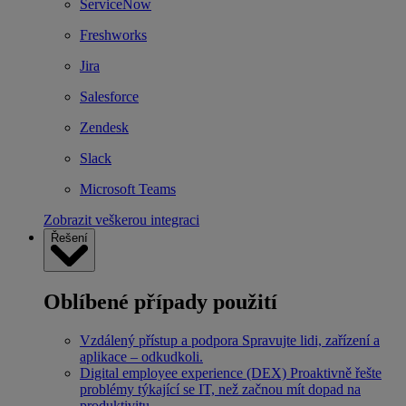
ServiceNow
Freshworks
Jira
Salesforce
Zendesk
Slack
Microsoft Teams
Zobrazit veškerou integraci
Řešení
Oblíbené případy použití
Vzdálený přístup a podpora
Spravujte lidi, zařízení a
aplikace – odkudkoli.
Digital employee experience (DEX)
Proaktivně řešte
problémy týkající se IT, než začnou mít dopad na
produktivitu.