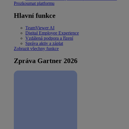
Prozkoumat platformu
Hlavní funkce
TeamViewer AI
Digital Employee Experience
Vzdálená podpora a řízení
Správa aktiv a záplat
Zobrazit všechny funkce
Zpráva Gartner 2026