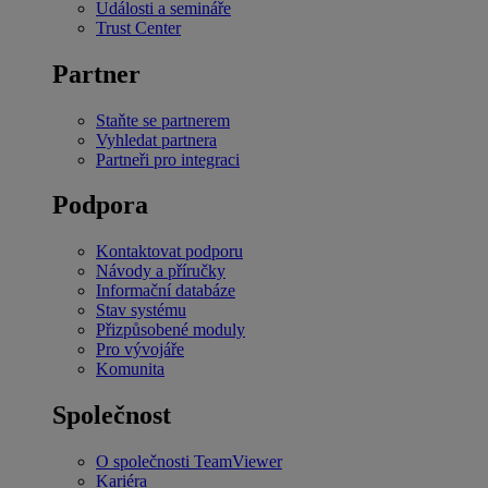
Události a semináře
Trust Center
Partner
Staňte se partnerem
Vyhledat partnera
Partneři pro integraci
Podpora
Kontaktovat podporu
Návody a příručky
Informační databáze
Stav systému
Přizpůsobené moduly
Pro vývojáře
Komunita
Společnost
O společnosti TeamViewer
Kariéra