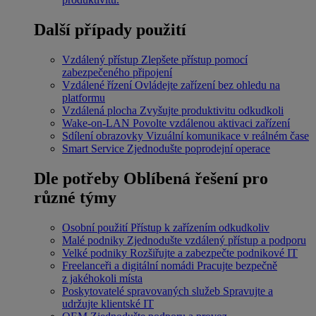
Další případy použití
Vzdálený přístup
Zlepšete přístup pomocí
zabezpečeného připojení
Vzdálené řízení
Ovládejte zařízení bez ohledu na
platformu
Vzdálená plocha
Zvyšujte produktivitu odkudkoli
Wake-on-LAN
Povolte vzdálenou aktivaci zařízení
Sdílení obrazovky
Vizuální komunikace v reálném čase
Smart Service
Zjednodušte poprodejní operace
Dle potřeby
Oblíbená řešení pro
různé týmy
Osobní použití
Přístup k zařízením odkudkoliv
Malé podniky
Zjednodušte vzdálený přístup a podporu
Velké podniky
Rozšiřujte a zabezpečte podnikové IT
Freelanceři a digitální nomádi
Pracujte bezpečně
z jakéhokoli místa
Poskytovatelé spravovaných služeb
Spravujte a
udržujte klientské IT