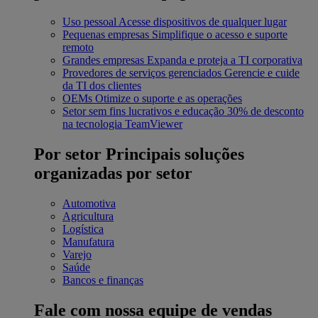
Uso pessoal
Acesse dispositivos de qualquer lugar
Pequenas empresas
Simplifique o acesso e suporte
remoto
Grandes empresas
Expanda e proteja a TI corporativa
Provedores de serviços gerenciados
Gerencie e cuide
da TI dos clientes
OEMs
Otimize o suporte e as operações
Setor sem fins lucrativos e educação
30% de desconto
na tecnologia TeamViewer
Por setor
Principais soluções
organizadas por setor
Automotiva
Agricultura
Logística
Manufatura
Varejo
Saúde
Bancos e finanças
Fale com nossa equipe de vendas