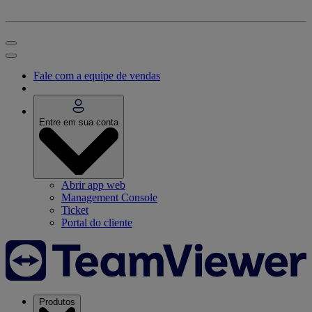
Fale com a equipe de vendas
Entre em sua conta
Abrir app web
Management Console
Ticket
Portal do cliente
Produtos