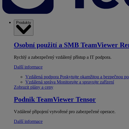
Produkty
Osobní použití a SMB
TeamViewer Re
Rychlý a zabezpečený vzdálený přístup a IT podpora.
Další informace
Vzdálená podpora
Poskytujte okamžitou a bezpečnou p
Vzdálená správa
Monitorujte a spravujte zařízení
Zobrazit plány a ceny
Podnik
TeamViewer Tensor
Vzdálené připojení vytvořené pro zabezpečené operace.
Další informace