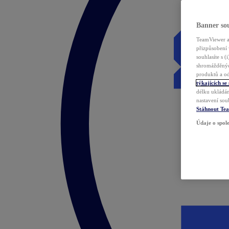
Banner sou
TeamViewer a 
přizpůsobení 
souhlasíte s 
shromážděnýc
produktů a od
týkajících se
délku ukládán
nastavení sou
Stáhnout Te
Údaje o spole