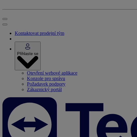
Kontaktovat prodejní tým
Přihlaste se
Otevření webové aplikace
Konzole pro správu
Požadavek podpory
Zákaznický portál