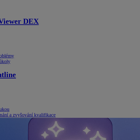
Viewer DEX
problémy
 úkoly
tline
rukou
nání a zvyšování kvalifikace