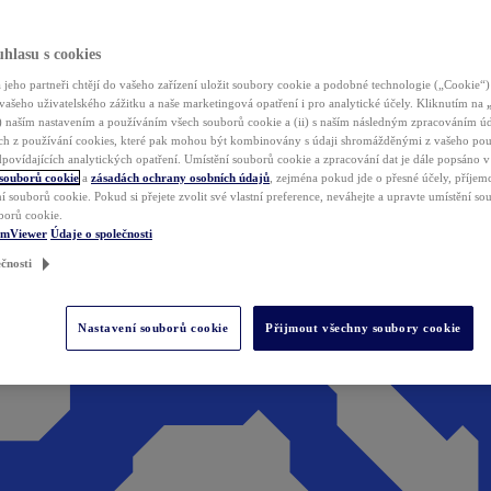
hlasu s cookies
jeho partneři chtějí do vašeho zařízení uložit soubory cookie a podobné technologie („Cookie“)
vašeho uživatelského zážitku a naše marketingová opatření i pro analytické účely. Kliknutím na
(i) naším nastavením a používáním všech souborů cookie a (ii) s naším následným zpracováním ú
h z používání cookies, které pak mohou být kombinovány s údaji shromážděnými z vašeho pou
povídajících analytických opatření. Umístění souborů cookie a zpracování dat je dále popsáno 
 souborů cookie
a
zásadách ochrany osobních údajů
, zejména pokud jde o přesné účely, příjemce
í souborů cookie. Pokud si přejete zvolit své vlastní preference, neváhejte a upravte umístění s
borů cookie.
amViewer
Údaje o společnosti
čnosti
Nastavení souborů cookie
Přijmout všechny soubory cookie