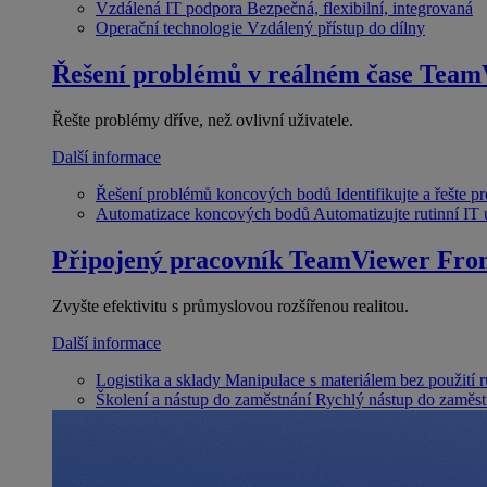
Vzdálená IT podpora
Bezpečná, flexibilní, integrovaná
Operační technologie
Vzdálený přístup do dílny
Řešení problémů v reálném čase
Team
Řešte problémy dříve, než ovlivní uživatele.
Další informace
Řešení problémů koncových bodů
Identifikujte a řešte 
Automatizace koncových bodů
Automatizujte rutinní IT
Připojený pracovník
TeamViewer Fron
Zvyšte efektivitu s průmyslovou rozšířenou realitou.
Další informace
Logistika a sklady
Manipulace s materiálem bez použití 
Školení a nástup do zaměstnání
Rychlý nástup do zaměst