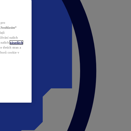
 pro
„Souhlasím“
dajů
žívání našich
v našich
zásadách
 třetích stran a
ouborů cookie v