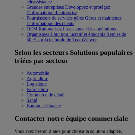
téléassistance
Grandes entreprises
Développez et protégez
l’informatique d’entreprise
Fournisseurs de services gérés
Gérez et maintenez
l’informatique des clients
OEM
Rationalisez l’assistance et les opérations
Organismes à but non lucratif et éducatifs
Remise de
30 % sur la technologie TeamViewer
Selon les secteurs
Solutions populaires
triées par secteur
Automobile
Agriculture
Logistique
Fabrication
Commerce de détail
Santé
Banque et finance
Contacter notre équipe commerciale
Vous avez besoin d’aide pour choisir la solution adaptée,