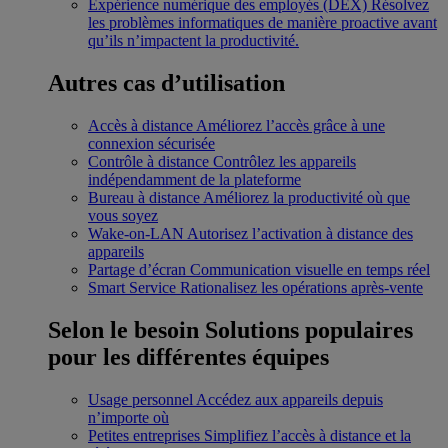
Expérience numérique des employés (DEX)
Résolvez
les problèmes informatiques de manière proactive avant
qu’ils n’impactent la productivité.
Autres cas d’utilisation
Accès à distance
Améliorez l’accès grâce à une
connexion sécurisée
Contrôle à distance
Contrôlez les appareils
indépendamment de la plateforme
Bureau à distance
Améliorez la productivité où que
vous soyez
Wake-on-LAN
Autorisez l’activation à distance des
appareils
Partage d’écran
Communication visuelle en temps réel
Smart Service
Rationalisez les opérations après-vente
Selon le besoin
Solutions populaires
pour les différentes équipes
Usage personnel
Accédez aux appareils depuis
n’importe où
Petites entreprises
Simplifiez l’accès à distance et la