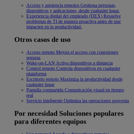
Acceso y asistencia remotos
Gestiona personas,
dispositivos y aplicaciones, desde cualquier lugar.
Experiencia digital del empleado (DEX)
Resuelve
problemas de TI de manera proactiva antes de que
impacten en la productividad.
Otros casos de uso
Acceso remoto
Mejora el acceso con conexiones
seguras
Wake-on-LAN
Activa dispositivos a distancia
Control remoto
Controla dispositivos en cualquier
plataforma
Escritorio remoto
Maximiza la productividad desde
cualquier lugar
Pantalla compartida
Comunicación visual en tiempo
real
Servicio inteligente
Optimiza las operaciones posventa
Por necesidad
Soluciones populares
para diferentes equipos