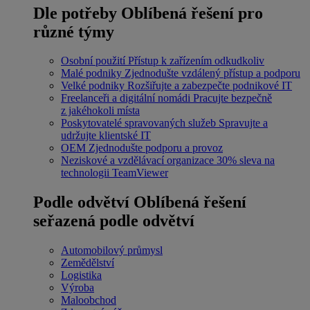
Dle potřeby
Oblíbená řešení pro
různé týmy
Osobní použití
Přístup k zařízením odkudkoliv
Malé podniky
Zjednodušte vzdálený přístup a podporu
Velké podniky
Rozšiřujte a zabezpečte podnikové IT
Freelanceři a digitální nomádi
Pracujte bezpečně
z jakéhokoli místa
Poskytovatelé spravovaných služeb
Spravujte a
udržujte klientské IT
OEM
Zjednodušte podporu a provoz
Neziskové a vzdělávací organizace
30% sleva na
technologii TeamViewer
Podle odvětví
Oblíbená řešení
seřazená podle odvětví
Automobilový průmysl
Zemědělství
Logistika
Výroba
Maloobchod