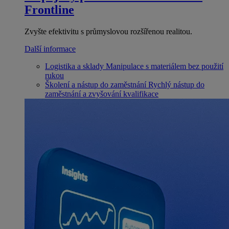
Frontline
Zvyšte efektivitu s průmyslovou rozšířenou realitou.
Další informace
Logistika a sklady
Manipulace s materiálem bez použití
rukou
Školení a nástup do zaměstnání
Rychlý nástup do
zaměstnání a zvyšování kvalifikace