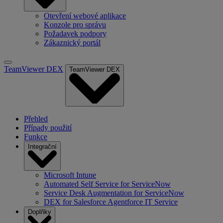
Otevření webové aplikace
Konzole pro správu
Požadavek podpory
Zákaznický portál
TeamViewer DEX
TeamViewer DEX
Přehled
Případy použití
Funkce
Integrační
Microsoft Intune
Automated Self Service for ServiceNow
Service Desk Augmentation for ServiceNow
DEX for Salesforce Agentforce IT Service
Doplňky