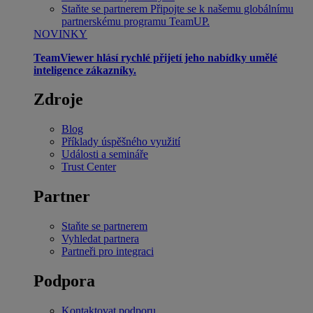
Staňte se partnerem
Připojte se k našemu globálnímu
partnerskému programu TeamUP.
NOVINKY
TeamViewer hlásí rychlé přijetí jeho nabídky umělé
inteligence zákazníky.
Zdroje
Blog
Příklady úspěšného využití
Události a semináře
Trust Center
Partner
Staňte se partnerem
Vyhledat partnera
Partneři pro integraci
Podpora
Kontaktovat podporu