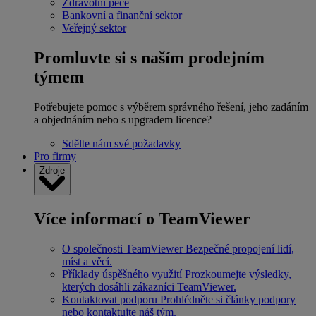
Zdravotní péče
Bankovní a finanční sektor
Veřejný sektor
Promluvte si s naším prodejním
týmem
Potřebujete pomoc s výběrem správného řešení, jeho zadáním
a objednáním nebo s upgradem licence?
Sdělte nám své požadavky
Pro firmy
Zdroje
Více informací o TeamViewer
O společnosti TeamViewer
Bezpečné propojení lidí,
míst a věcí.
Příklady úspěšného využití
Prozkoumejte výsledky,
kterých dosáhli zákazníci TeamViewer.
Kontaktovat podporu
Prohlédněte si články podpory
nebo kontaktujte náš tým.