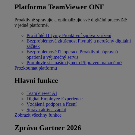
Platforma TeamViewer ONE
Proaktivně spravujte a optimalizujte své digitální pracoviště
v jedné platformě.
Pro štíhlé IT týmy
Proaktivní správa zařízení
Bezproblémová zkušenost
Plynulý a nerušený digitální
zážitek
Bezproblémové IT operace
Proaktivní nápravná
opatření a výjimečný servis
Promluvte si s naším týmem
Připraveni na změnu?
Prozkoumat platformu
Hlavní funkce
TeamViewer AI
Digital Employee Experience
Vzdálená podpora a řízení
Správa aktiv a záplat
Zobrazit všechny funkce
Zpráva Gartner 2026