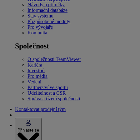
Návody a příručky
Informační databáze
Stav systému
Přizpůsobené moduly
Pro vývojáře
Komunita
Společnost
O společnosti TeamViewer
Kariéra
Investoři
Pro média
Vedení
Partnerství ve sportu
Udržitelnost a CSR
Správa a řízení společnosti
Kontaktovat prodejní tým
Přihlaste se