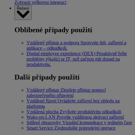
Zobrazit veškerou integraci
Řešení
Oblíbené případy použití
Vzdálený přístup a podpora
Spravujte lidi, zařízení a
aplikace – odkudkoli.
Digital employee experience (DEX)
Proaktivně řešte
problémy týkající se IT, než začnou mít dopad na
produktivitu.
Další případy použití
Vzdálený přístup
Zlepšete přístup pomocí
zabezpečeného připojení
Vzdálené řízení
Ovládejte zařízení bez ohledu na
platformu
Vzdálená plocha
Zvyšujte produktivitu odkudkoli
Wake-on-LAN
Povolte vzdálenou aktivaci zařízení
Sdílení obrazovky
Vizuální komunikace v reálném čase
Smart Service
Zjednodušte poprodejní operace