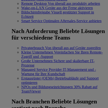
Remote Desktop
Von überall aus produktiv arbeiten
Wake-on-LAN
Geräte aus der Ferne aktivieren
Bildschirmfreigabe
Visuell gestützter Support in
Echtzeit
Smart Service
Optimalen Aftersales-Service anbieten
Nach Anforderung
Beliebte Lösungen
für verschiedene Teams
Privatgebrauch
Von überall aus auf Geräte zugreifen
Kleine Unternehmen
Vereinfachen Sie Ihren Remote-
Zugriff und -Support
Große Unternehmen
Sichere und skalierbare IT-
Prozesse
Managed Service Provider
IT-Management und -
Wartung für Ihre Kundschaft
Erstausrüster (OEMs)
Betriebsabläufe und Support
optimieren
NPOs und Bildungseinrichtungen
30% Rabatt auf
TeamViewer
Nach Branchen
Beliebte Lösungen
sortiert nach Branche