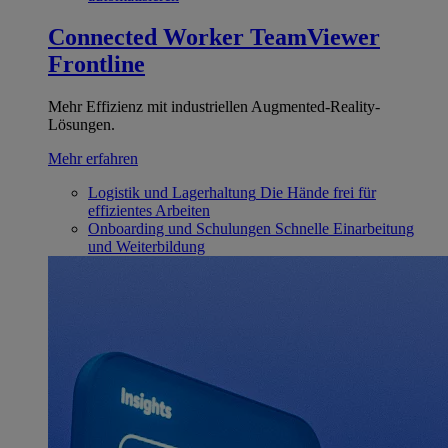
Connected Worker
TeamViewer
Frontline
Mehr Effizienz mit industriellen Augmented-Reality-
Lösungen.
Mehr erfahren
Logistik und Lagerhaltung
Die Hände frei für
effizientes Arbeiten
Onboarding und Schulungen
Schnelle Einarbeitung
und Weiterbildung