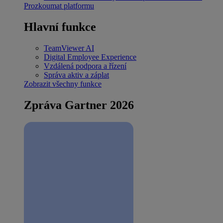
Prozkoumat platformu
Hlavní funkce
TeamViewer AI
Digital Employee Experience
Vzdálená podpora a řízení
Správa aktiv a záplat
Zobrazit všechny funkce
Zpráva Gartner 2026