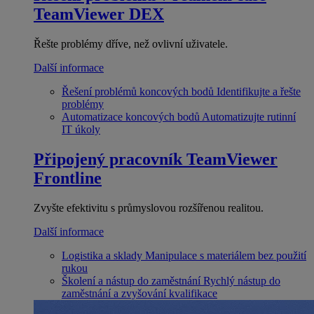
TeamViewer DEX
Řešte problémy dříve, než ovlivní uživatele.
Další informace
Řešení problémů koncových bodů
Identifikujte a řešte
problémy
Automatizace koncových bodů
Automatizujte rutinní
IT úkoly
Připojený pracovník
TeamViewer
Frontline
Zvyšte efektivitu s průmyslovou rozšířenou realitou.
Další informace
Logistika a sklady
Manipulace s materiálem bez použití
rukou
Školení a nástup do zaměstnání
Rychlý nástup do
zaměstnání a zvyšování kvalifikace