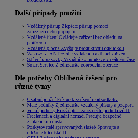
Další případy použití
Vzdálený přístup
Zlepšete přístup pomocí
zabezpečeného připojení
Vzdálené řízení
Ovládejte zařízení bez ohledu na
platformu
Vzdálená plocha
Zvyšujte produktivitu odkudkoli
Wake-on-LAN
Povolte vzdálenou aktivaci zařízení
Sdílení obrazovky
Vizuální komunikace v reálném čase
Smart Service
Zjednodušte poprodejní operace
Dle potřeby
Oblíbená řešení pro
různé týmy
Osobní použití
Přístup k zařízením odkudkoliv
Malé podniky
Zjednodušte vzdálený přístup a podporu
Velké podniky
Rozšiřujte a zabezpečte podnikové IT
Freelanceři a digitální nomádi
Pracujte bezpečně
z jakéhokoli místa
Poskytovatelé spravovaných služeb
Spravujte a
udržujte klientské IT