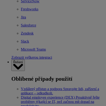
ServiceNow
Freshworks
Jira
Salesforce
Zendesk
Slack
Microsoft Teams
Zobrazit veškerou integraci
Řešení
Oblíbené případy použití
Vzdálený přístup a podpora
Spravujte lidi, zařízení a
aplikace – odkudkoli.
Digital employee experience (DEX)
Proaktivně řešte
problémy týkající se IT, než začnou mít dopad na
produktivitu.