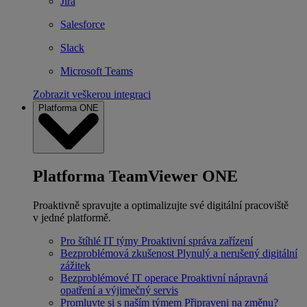
Jira
Salesforce
Slack
Microsoft Teams
Zobrazit veškerou integraci
Platforma ONE
Platforma TeamViewer ONE
Proaktivně spravujte a optimalizujte své digitální pracoviště
v jedné platformě.
Pro štíhlé IT týmy
Proaktivní správa zařízení
Bezproblémová zkušenost
Plynulý a nerušený digitální
zážitek
Bezproblémové IT operace
Proaktivní nápravná
opatření a výjimečný servis
Promluvte si s naším týmem
Připraveni na změnu?