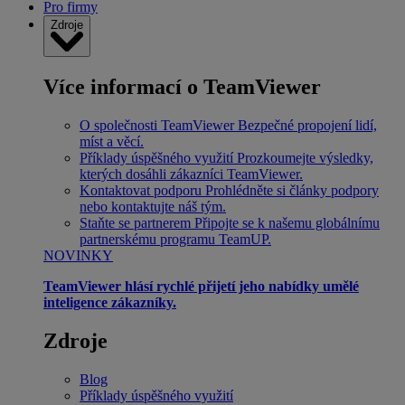
Pro firmy
Zdroje
Více informací o TeamViewer
O společnosti TeamViewer
Bezpečné propojení lidí,
míst a věcí.
Příklady úspěšného využití
Prozkoumejte výsledky,
kterých dosáhli zákazníci TeamViewer.
Kontaktovat podporu
Prohlédněte si články podpory
nebo kontaktujte náš tým.
Staňte se partnerem
Připojte se k našemu globálnímu
partnerskému programu TeamUP.
NOVINKY
TeamViewer hlásí rychlé přijetí jeho nabídky umělé
inteligence zákazníky.
Zdroje
Blog
Příklady úspěšného využití