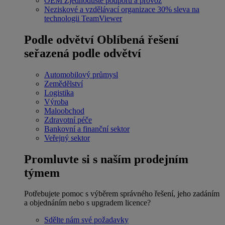
OEM
Zjednodušte podporu a provoz
Neziskové a vzdělávací organizace
30% sleva na
technologii TeamViewer
Podle odvětví
Oblíbená řešení
seřazená podle odvětví
Automobilový průmysl
Zemědělství
Logistika
Výroba
Maloobchod
Zdravotní péče
Bankovní a finanční sektor
Veřejný sektor
Promluvte si s naším prodejním
týmem
Potřebujete pomoc s výběrem správného řešení, jeho zadáním
a objednáním nebo s upgradem licence?
Sdělte nám své požadavky