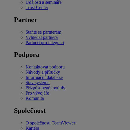
Události a semináře
Trust Center
Partner
Staňte se partnerem
Vyhledat partnera
Partneři pro integraci
Podpora
Kontaktovat podporu
Návody a příručky
Informační databáze
Stav systému
Přizpůsobené moduly
Pro vývojáře
Komunita
Společnost
O společnosti TeamViewer
Kariéra