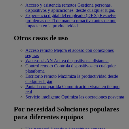
Acceso y asistencia remotos
Gestiona personas,
dispositivos y aplicaciones, desde cualquier lugar.
Experiencia digital del empleado (DEX)
Resuelve
problemas de TI de manera proactiva antes de que
impacten en la productividad.
Otros casos de uso
Acceso remoto
Mejora el acceso con conexiones
seguras
Wake-on-LAN
Activa dispositivos a distancia
Control remoto
Controla dispositivos en cualquier
plataforma
Escritorio remoto
Maximiza la productividad desde
cualquier lugar
Pantalla compartida
Comunicación visual en tiempo
real
Servicio inteligente
Optimiza las operaciones posventa
Por necesidad
Soluciones populares
para diferentes equipos