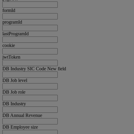
formId
programId
lastProgramId
cookie
jwtToken
DB Industry SIC Code New field
DB Job level
DB Job role
DB Industry
DB Annual Revenue
DB Employee size