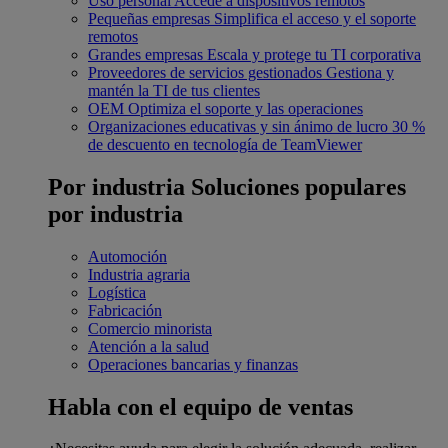
Uso personal
Accede a dispositivos remotos
Pequeñas empresas
Simplifica el acceso y el soporte
remotos
Grandes empresas
Escala y protege tu TI corporativa
Proveedores de servicios gestionados
Gestiona y
mantén la TI de tus clientes
OEM
Optimiza el soporte y las operaciones
Organizaciones educativas y sin ánimo de lucro
30 %
de descuento en tecnología de TeamViewer
Por industria
Soluciones populares
por industria
Automoción
Industria agraria
Logística
Fabricación
Comercio minorista
Atención a la salud
Operaciones bancarias y finanzas
Habla con el equipo de ventas