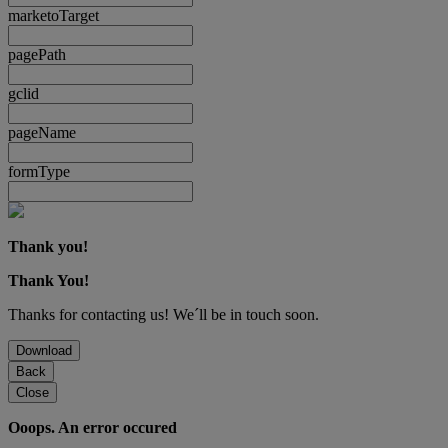
marketoTarget
pagePath
gclid
pageName
formType
Thank you!
Thank You!
Thanks for contacting us! We´ll be in touch soon.
Download
Back
Close
Ooops. An error occured