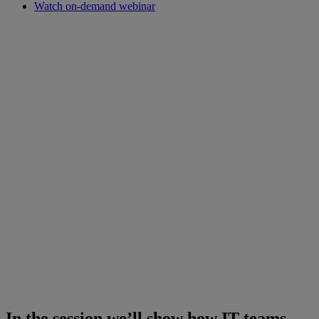
Watch on-demand webinar
In the session we’ll show how IT teams