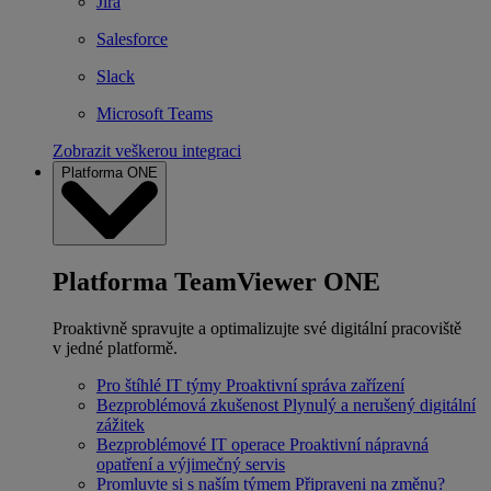
Jira
Salesforce
Slack
Microsoft Teams
Zobrazit veškerou integraci
Platforma ONE
Platforma TeamViewer ONE
Proaktivně spravujte a optimalizujte své digitální pracoviště
v jedné platformě.
Pro štíhlé IT týmy
Proaktivní správa zařízení
Bezproblémová zkušenost
Plynulý a nerušený digitální
zážitek
Bezproblémové IT operace
Proaktivní nápravná
opatření a výjimečný servis
Promluvte si s naším týmem
Připraveni na změnu?