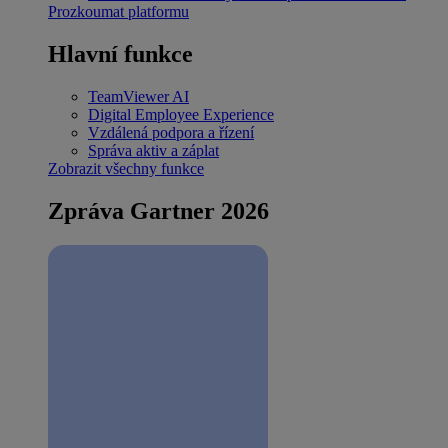
Prozkoumat platformu
Hlavní funkce
TeamViewer AI
Digital Employee Experience
Vzdálená podpora a řízení
Správa aktiv a záplat
Zobrazit všechny funkce
Zpráva Gartner 2026