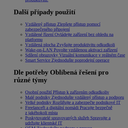
Další případy použití
Vzdálený přístup
Zlepšete přístup pomocí
zabezpečeného připojení
Vzdálené řízení
Ovládejte zařízení bez ohledu na
platformu
Vzdálená plocha
Zvyšujte produktivitu odkudkoli
Wake-on-LAN
Povolte vzdálenou aktivaci zařízení
Sdílení obrazovky
Vizuální komunikace v reálném čase
Smart Service
Zjednodušte poprodejní operace
Dle potřeby
Oblíbená řešení pro
různé týmy
Osobní použití
Přístup k zařízením odkudkoliv
Malé podniky
Zjednodušte vzdálený přístup a podporu
Velké podniky
Rozšiřujte a zabezpečte podnikové IT
Freelanceři a digitální nomádi
Pracujte bezpečně
z jakéhokoli místa
Poskytovatelé spravovaných služeb
Spravujte a
udržujte klientské IT