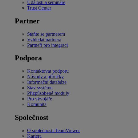
Události a semináře
Trust Center
Partner
Staňte se partnerem
Vyhledat partnera
Partneři pro integraci
Podpora
Kontaktovat podporu
Návody a příručky
Informační databáze
Stav systému
Přizpůsobené moduly
Pro vývojáře
Komunita
Společnost
O společnosti TeamViewer
Kariéra