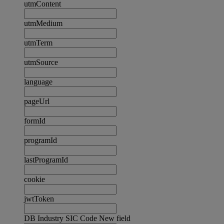
utmContent
utmMedium
utmTerm
utmSource
language
pageUrl
formId
programId
lastProgramId
cookie
jwtToken
DB Industry SIC Code New field