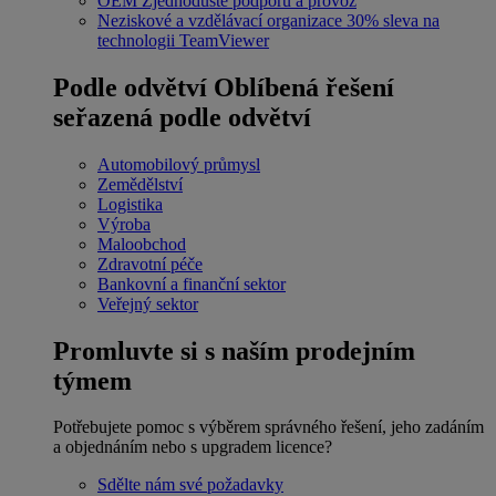
OEM
Zjednodušte podporu a provoz
Neziskové a vzdělávací organizace
30% sleva na
technologii TeamViewer
Podle odvětví
Oblíbená řešení
seřazená podle odvětví
Automobilový průmysl
Zemědělství
Logistika
Výroba
Maloobchod
Zdravotní péče
Bankovní a finanční sektor
Veřejný sektor
Promluvte si s naším prodejním
týmem
Potřebujete pomoc s výběrem správného řešení, jeho zadáním
a objednáním nebo s upgradem licence?
Sdělte nám své požadavky