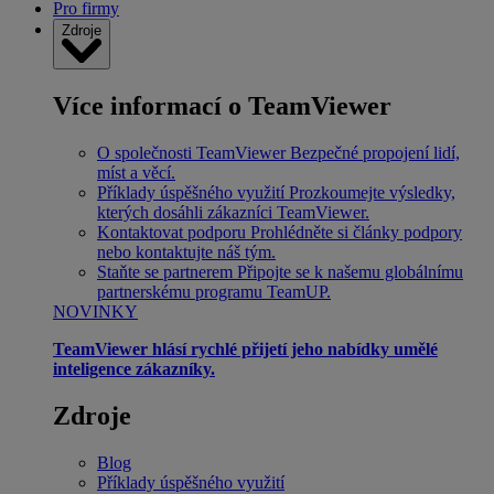
Pro firmy
Zdroje
Více informací o TeamViewer
O společnosti TeamViewer
Bezpečné propojení lidí,
míst a věcí.
Příklady úspěšného využití
Prozkoumejte výsledky,
kterých dosáhli zákazníci TeamViewer.
Kontaktovat podporu
Prohlédněte si články podpory
nebo kontaktujte náš tým.
Staňte se partnerem
Připojte se k našemu globálnímu
partnerskému programu TeamUP.
NOVINKY
TeamViewer hlásí rychlé přijetí jeho nabídky umělé
inteligence zákazníky.
Zdroje
Blog
Příklady úspěšného využití