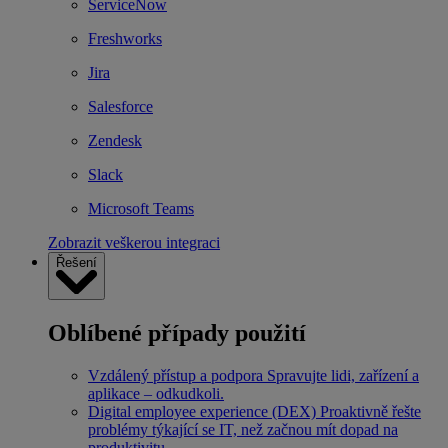
ServiceNow
Freshworks
Jira
Salesforce
Zendesk
Slack
Microsoft Teams
Zobrazit veškerou integraci
Řešení
Oblíbené případy použití
Vzdálený přístup a podpora
Spravujte lidi, zařízení a
aplikace – odkudkoli.
Digital employee experience (DEX)
Proaktivně řešte
problémy týkající se IT, než začnou mít dopad na
produktivitu.