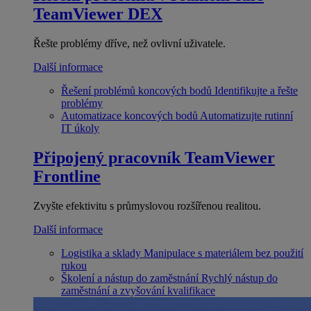
TeamViewer DEX
Řešte problémy dříve, než ovlivní uživatele.
Další informace
Řešení problémů koncových bodů
Identifikujte a řešte
problémy
Automatizace koncových bodů
Automatizujte rutinní
IT úkoly
Připojený pracovník
TeamViewer
Frontline
Zvyšte efektivitu s průmyslovou rozšířenou realitou.
Další informace
Logistika a sklady
Manipulace s materiálem bez použití
rukou
Školení a nástup do zaměstnání
Rychlý nástup do
zaměstnání a zvyšování kvalifikace